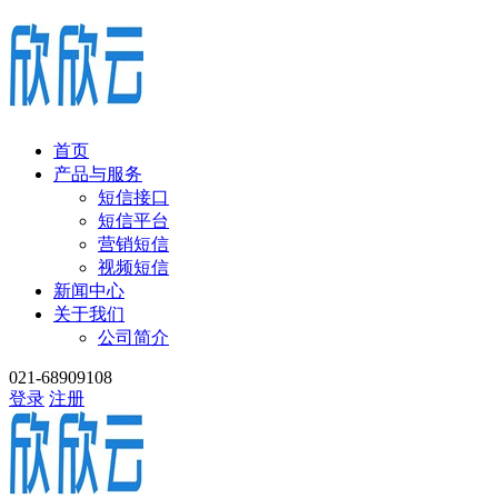
首页
产品与服务
短信接口
短信平台
营销短信
视频短信
新闻中心
关于我们
公司简介
021-68909108
登录
注册