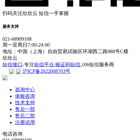
扫码关注欣欣云 短信一手掌握
服务支持
021-68909108
周一至周日
7:00-24:00
地址：中国（上海）自由贸易试验区环湖西二路888号C楼
欣欣云
短信接口
-专注
短信平台
,
验证码短信
,106短信服务商
沪ICP备2022008703号
咨询中心
体验咨询
技术支持
售后一部
售后二部
注册试用
电话咨询