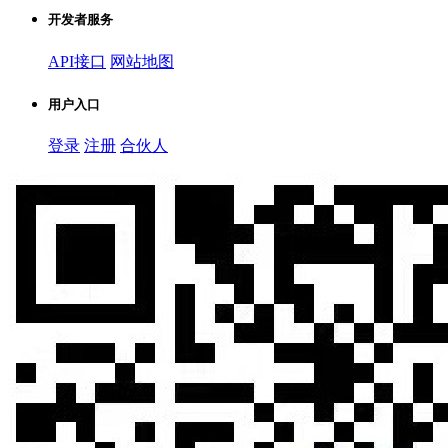
开发者服务
API接口
网站地图
用户入口
登录
注册
合伙人