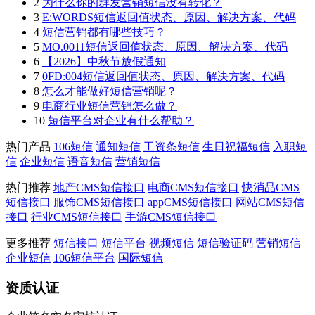
2
为什么你的群发营销短信没有转化？
3
E:WORDS短信返回值状态、原因、解决方案、代码
4
短信营销都有哪些技巧？
5
MO.0011短信返回值状态、原因、解决方案、代码
6
【2026】中秋节放假通知
7
0FD:004短信返回值状态、原因、解决方案、代码
8
怎么才能做好短信营销呢？
9
电商行业短信营销怎么做？
10
短信平台对企业有什么帮助？
热门产品
106短信
通知短信
工资条短信
生日祝福短信
入职短
信
企业短信
语音短信
营销短信
热门推荐
地产CMS短信接口
电商CMS短信接口
快消品CMS
短信接口
服饰CMS短信接口
appCMS短信接口
网站CMS短信
接口
行业CMS短信接口
手游CMS短信接口
更多推荐
短信接口
短信平台
视频短信
短信验证码
营销短信
企业短信
106短信平台
国际短信
资质认证