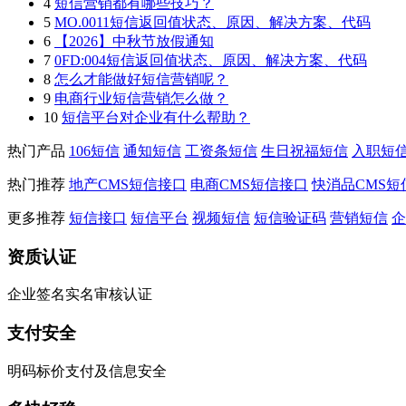
4
短信营销都有哪些技巧？
5
MO.0011短信返回值状态、原因、解决方案、代码
6
【2026】中秋节放假通知
7
0FD:004短信返回值状态、原因、解决方案、代码
8
怎么才能做好短信营销呢？
9
电商行业短信营销怎么做？
10
短信平台对企业有什么帮助？
热门产品
106短信
通知短信
工资条短信
生日祝福短信
入职短
热门推荐
地产CMS短信接口
电商CMS短信接口
快消品CMS短
更多推荐
短信接口
短信平台
视频短信
短信验证码
营销短信
企
资质认证
企业签名实名审核认证
支付安全
明码标价支付及信息安全