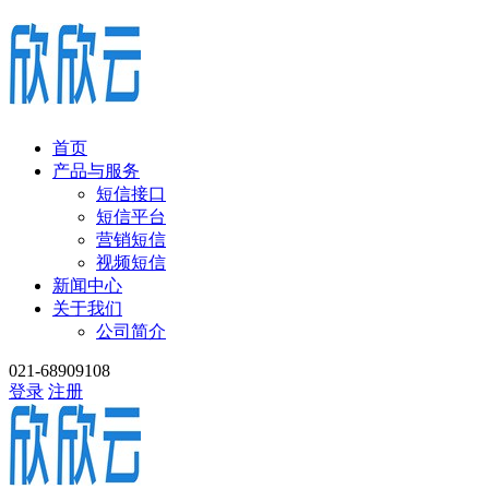
首页
产品与服务
短信接口
短信平台
营销短信
视频短信
新闻中心
关于我们
公司简介
021-68909108
登录
注册