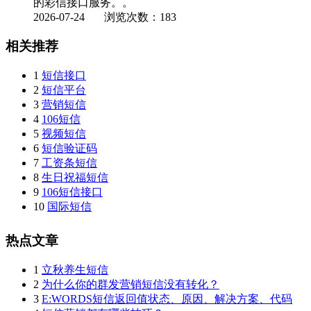
的彩信接口服务。。
2026-07-24
浏览次数：183
相关推荐
1
短信接口
2
短信平台
3
营销短信
4
106短信
5
视频短信
6
短信验证码
7
工资条短信
8
生日祝福短信
9
106短信接口
10
国际短信
热点文章
1
立秋养生短信
2
为什么你的群发营销短信没有转化？
3
E:WORDS短信返回值状态、原因、解决方案、代码