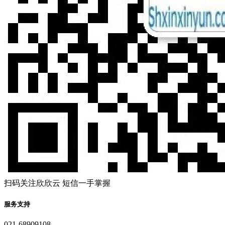
扫码关注欣欣云 短信一手掌握
服务支持
021-68909108