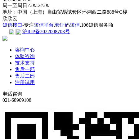
周一至周日
7:00-24:00
地址：中国（上海）自由贸易试验区环湖西二路888号C楼
欣欣云
短信接口
-专注
短信平台
,
验证码短信
,106短信服务商
沪ICP备2022008703号
咨询中心
体验咨询
技术支持
售后一部
售后二部
注册试用
电话咨询
021-68909108