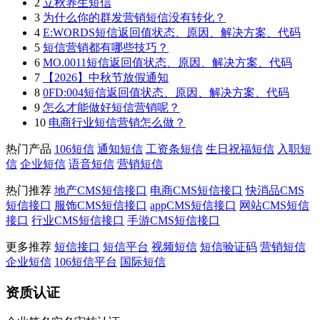
2
立秋养生短信
3
为什么你的群发营销短信没有转化？
4
E:WORDS短信返回值状态、原因、解决方案、代码
5
短信营销都有哪些技巧？
6
MO.0011短信返回值状态、原因、解决方案、代码
7
【2026】中秋节放假通知
8
0FD:004短信返回值状态、原因、解决方案、代码
9
怎么才能做好短信营销呢？
10
电商行业短信营销怎么做？
热门产品
106短信
通知短信
工资条短信
生日祝福短信
入职短
信
企业短信
语音短信
营销短信
热门推荐
地产CMS短信接口
电商CMS短信接口
快消品CMS
短信接口
服饰CMS短信接口
appCMS短信接口
网站CMS短信
接口
行业CMS短信接口
手游CMS短信接口
更多推荐
短信接口
短信平台
视频短信
短信验证码
营销短信
企业短信
106短信平台
国际短信
资质认证