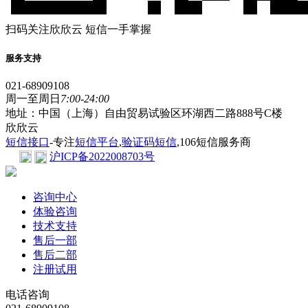
扫码关注欣欣云 短信一手掌握
服务支持
021-68909108
周一至周日
7:00-24:00
地址：中国（上海）自由贸易试验区环湖西二路888号C楼
欣欣云
短信接口
-专注
短信平台
,
验证码短信
,106短信服务商
沪ICP备2022008703号
咨询中心
体验咨询
技术支持
售后一部
售后二部
注册试用
电话咨询