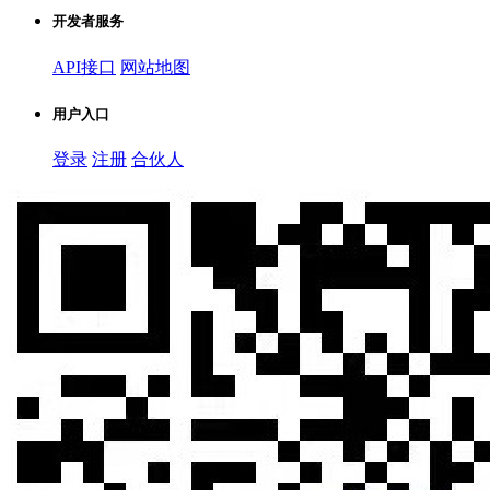
开发者服务
API接口
网站地图
用户入口
登录
注册
合伙人