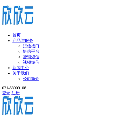
首页
产品与服务
短信接口
短信平台
营销短信
视频短信
新闻中心
关于我们
公司简介
021-68909108
登录
注册