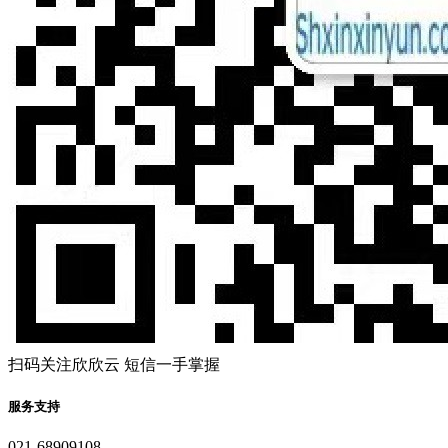
扫码关注欣欣云 短信一手掌握
服务支持
021-68909108