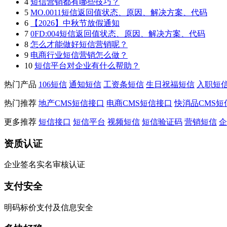
4
短信营销都有哪些技巧？
5
MO.0011短信返回值状态、原因、解决方案、代码
6
【2026】中秋节放假通知
7
0FD:004短信返回值状态、原因、解决方案、代码
8
怎么才能做好短信营销呢？
9
电商行业短信营销怎么做？
10
短信平台对企业有什么帮助？
热门产品
106短信
通知短信
工资条短信
生日祝福短信
入职短
热门推荐
地产CMS短信接口
电商CMS短信接口
快消品CMS短
更多推荐
短信接口
短信平台
视频短信
短信验证码
营销短信
企
资质认证
企业签名实名审核认证
支付安全
明码标价支付及信息安全