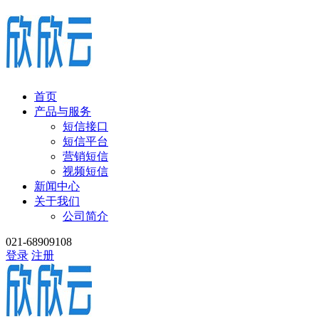
首页
产品与服务
短信接口
短信平台
营销短信
视频短信
新闻中心
关于我们
公司简介
021-68909108
登录
注册