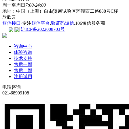
周一至周日
7:00-24:00
地址：中国（上海）自由贸易试验区环湖西二路888号C楼
欣欣云
短信接口
-专注
短信平台
,
验证码短信
,106短信服务商
沪ICP备2022008703号
咨询中心
体验咨询
技术支持
售后一部
售后二部
注册试用
电话咨询
021-68909108