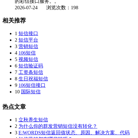
的彩信接口服务。。
2026-07-24
浏览次数：198
相关推荐
1
短信接口
2
短信平台
3
营销短信
4
106短信
5
视频短信
6
短信验证码
7
工资条短信
8
生日祝福短信
9
106短信接口
10
国际短信
热点文章
1
立秋养生短信
2
为什么你的群发营销短信没有转化？
3
E:WORDS短信返回值状态、原因、解决方案、代码