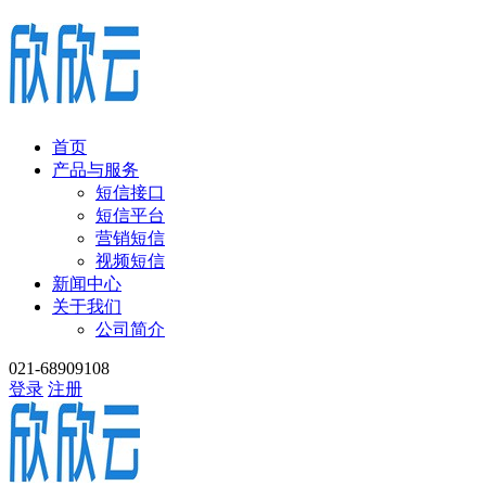
首页
产品与服务
短信接口
短信平台
营销短信
视频短信
新闻中心
关于我们
公司简介
021-68909108
登录
注册