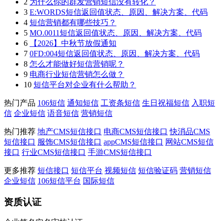
2
为什么你的群发营销短信没有转化？
3
E:WORDS短信返回值状态、原因、解决方案、代码
4
短信营销都有哪些技巧？
5
MO.0011短信返回值状态、原因、解决方案、代码
6
【2026】中秋节放假通知
7
0FD:004短信返回值状态、原因、解决方案、代码
8
怎么才能做好短信营销呢？
9
电商行业短信营销怎么做？
10
短信平台对企业有什么帮助？
热门产品
106短信
通知短信
工资条短信
生日祝福短信
入职短
信
企业短信
语音短信
营销短信
热门推荐
地产CMS短信接口
电商CMS短信接口
快消品CMS
短信接口
服饰CMS短信接口
appCMS短信接口
网站CMS短信
接口
行业CMS短信接口
手游CMS短信接口
更多推荐
短信接口
短信平台
视频短信
短信验证码
营销短信
企业短信
106短信平台
国际短信
资质认证