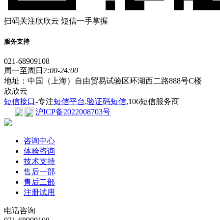
扫码关注欣欣云 短信一手掌握
服务支持
021-68909108
周一至周日
7:00-24:00
地址：中国（上海）自由贸易试验区环湖西二路888号C楼
欣欣云
短信接口
-专注
短信平台
,
验证码短信
,106短信服务商
沪ICP备2022008703号
咨询中心
体验咨询
技术支持
售后一部
售后二部
注册试用
电话咨询