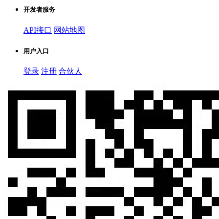
开发者服务
API接口
网站地图
用户入口
登录
注册
合伙人