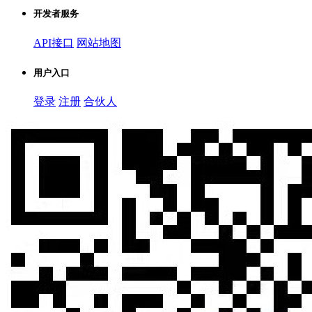
开发者服务
API接口
网站地图
用户入口
登录
注册
合伙人