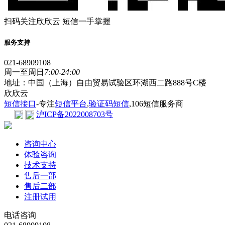
扫码关注欣欣云 短信一手掌握
服务支持
021-68909108
周一至周日
7:00-24:00
地址：中国（上海）自由贸易试验区环湖西二路888号C楼
欣欣云
短信接口
-专注
短信平台
,
验证码短信
,106短信服务商
沪ICP备2022008703号
咨询中心
体验咨询
技术支持
售后一部
售后二部
注册试用
电话咨询