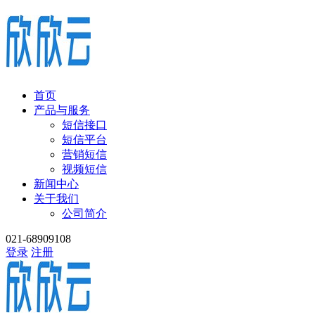
首页
产品与服务
短信接口
短信平台
营销短信
视频短信
新闻中心
关于我们
公司简介
021-68909108
登录
注册