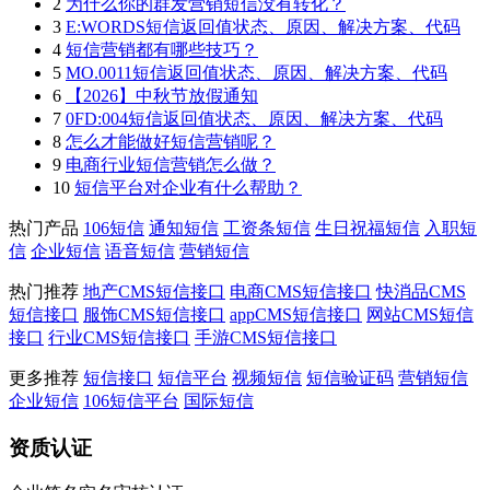
2
为什么你的群发营销短信没有转化？
3
E:WORDS短信返回值状态、原因、解决方案、代码
4
短信营销都有哪些技巧？
5
MO.0011短信返回值状态、原因、解决方案、代码
6
【2026】中秋节放假通知
7
0FD:004短信返回值状态、原因、解决方案、代码
8
怎么才能做好短信营销呢？
9
电商行业短信营销怎么做？
10
短信平台对企业有什么帮助？
热门产品
106短信
通知短信
工资条短信
生日祝福短信
入职短
信
企业短信
语音短信
营销短信
热门推荐
地产CMS短信接口
电商CMS短信接口
快消品CMS
短信接口
服饰CMS短信接口
appCMS短信接口
网站CMS短信
接口
行业CMS短信接口
手游CMS短信接口
更多推荐
短信接口
短信平台
视频短信
短信验证码
营销短信
企业短信
106短信平台
国际短信
资质认证