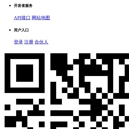
开发者服务
API接口
网站地图
用户入口
登录
注册
合伙人