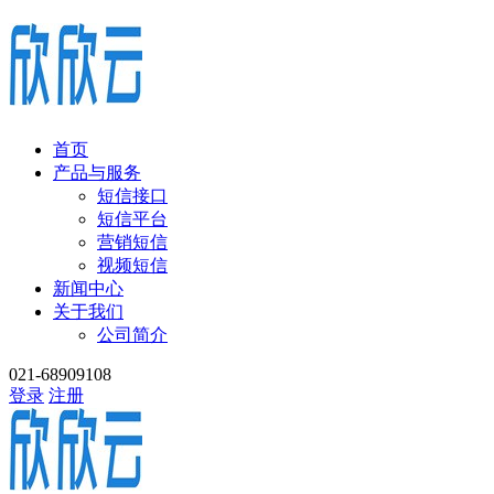
首页
产品与服务
短信接口
短信平台
营销短信
视频短信
新闻中心
关于我们
公司简介
021-68909108
登录
注册