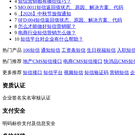
4
短信营销都有哪些技巧？
5
MO.0011短信返回值状态、原因、解决方案、代码
6
【2026】中秋节放假通知
7
0FD:004短信返回值状态、原因、解决方案、代码
8
怎么才能做好短信营销呢？
9
电商行业短信营销怎么做？
10
短信平台对企业有什么帮助？
热门产品
106短信
通知短信
工资条短信
生日祝福短信
入职短
热门推荐
地产CMS短信接口
电商CMS短信接口
快消品CMS短
更多推荐
短信接口
短信平台
视频短信
短信验证码
营销短信
企
资质认证
企业签名实名审核认证
支付安全
明码标价支付及信息安全