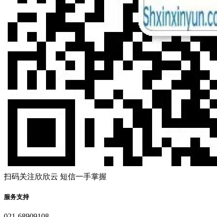
扫码关注欣欣云 短信一手掌握
服务支持
021-68909108