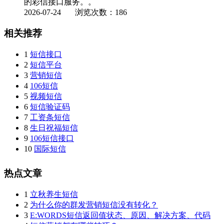
的彩信接口服务。。
2026-07-24
浏览次数：186
相关推荐
1
短信接口
2
短信平台
3
营销短信
4
106短信
5
视频短信
6
短信验证码
7
工资条短信
8
生日祝福短信
9
106短信接口
10
国际短信
热点文章
1
立秋养生短信
2
为什么你的群发营销短信没有转化？
3
E:WORDS短信返回值状态、原因、解决方案、代码