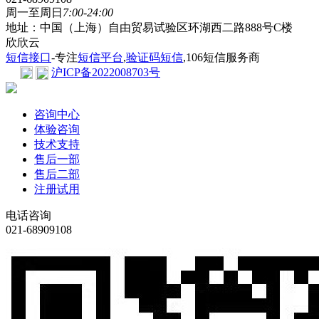
周一至周日
7:00-24:00
地址：中国（上海）自由贸易试验区环湖西二路888号C楼
欣欣云
短信接口
-专注
短信平台
,
验证码短信
,106短信服务商
沪ICP备2022008703号
咨询中心
体验咨询
技术支持
售后一部
售后二部
注册试用
电话咨询
021-68909108