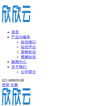
首页
产品与服务
短信接口
短信平台
营销短信
视频短信
新闻中心
关于我们
公司简介
021-68909108
登录
注册