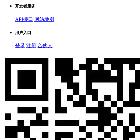
开发者服务
API接口
网站地图
用户入口
登录
注册
合伙人