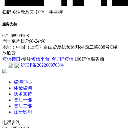
扫码关注欣欣云 短信一手掌握
服务支持
021-68909108
周一至周日
7:00-24:00
地址：中国（上海）自由贸易试验区环湖西二路888号C楼
欣欣云
短信接口
-专注
短信平台
,
验证码短信
,106短信服务商
沪ICP备2022008703号
咨询中心
体验咨询
技术支持
售后一部
售后二部
注册试用
电话咨询