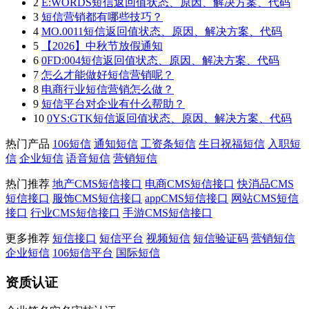
2
E:WORDS短信返回值状态、原因、解决方案、代码
3
短信营销都有哪些技巧？
4
MO.0011短信返回值状态、原因、解决方案、代码
5
【2026】中秋节放假通知
6
0FD:004短信返回值状态、原因、解决方案、代码
7
怎么才能做好短信营销呢？
8
电商行业短信营销怎么做？
9
短信平台对企业有什么帮助？
10
0YS:GTK短信返回值状态、原因、解决方案、代码
热门产品
106短信
通知短信
工资条短信
生日祝福短信
入职短
信
企业短信
语音短信
营销短信
热门推荐
地产CMS短信接口
电商CMS短信接口
快消品CMS
短信接口
服饰CMS短信接口
appCMS短信接口
网站CMS短信
接口
行业CMS短信接口
手游CMS短信接口
更多推荐
短信接口
短信平台
视频短信
短信验证码
营销短信
企业短信
106短信平台
国际短信
资质认证