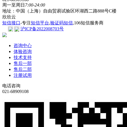
周一至周日
7:00-24:00
地址：中国（上海）自由贸易试验区环湖西二路888号C楼
欣欣云
短信接口
-专注
短信平台
,
验证码短信
,106短信服务商
沪ICP备2022008703号
咨询中心
体验咨询
技术支持
售后一部
售后二部
注册试用
电话咨询
021-68909108