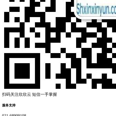
扫码关注欣欣云 短信一手掌握
服务支持
021-68909108