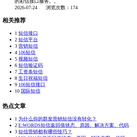
的彩信接口服务。。
2026-07-24
浏览次数：174
相关推荐
1
短信接口
2
短信平台
3
营销短信
4
106短信
5
视频短信
6
短信验证码
7
工资条短信
8
生日祝福短信
9
106短信接口
10
国际短信
热点文章
1
为什么你的群发营销短信没有转化？
2
E:WORDS短信返回值状态、原因、解决方案、代码
3
短信营销都有哪些技巧？