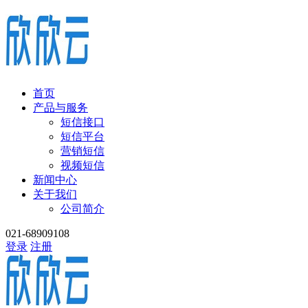
首页
产品与服务
短信接口
短信平台
营销短信
视频短信
新闻中心
关于我们
公司简介
021-68909108
登录
注册