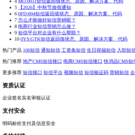
4
MO.0011短信返回值状态、原因、解决方案、代码
5
【2026】中秋节放假通知
6
0FD:004短信返回值状态、原因、解决方案、代码
7
怎么才能做好短信营销呢？
8
电商行业短信营销怎么做？
9
短信平台对企业有什么帮助？
10
0YS:GTK短信返回值状态、原因、解决方案、代码
热门产品
106短信
通知短信
工资条短信
生日祝福短信
入职短
热门推荐
地产CMS短信接口
电商CMS短信接口
快消品CMS短
更多推荐
短信接口
短信平台
视频短信
短信验证码
营销短信
企
资质认证
企业签名实名审核认证
支付安全
明码标价支付及信息安全