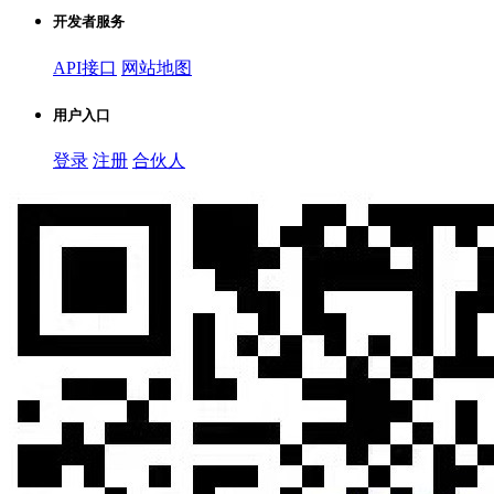
开发者服务
API接口
网站地图
用户入口
登录
注册
合伙人