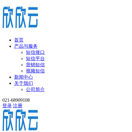
首页
产品与服务
短信接口
短信平台
营销短信
视频短信
新闻中心
关于我们
公司简介
021-68909108
登录
注册