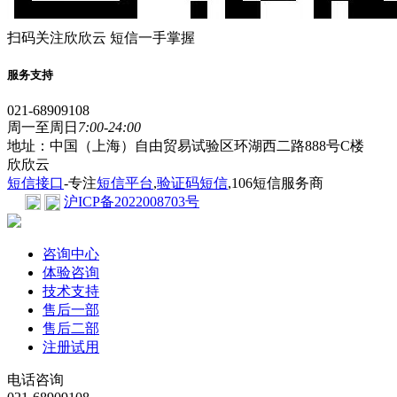
扫码关注欣欣云 短信一手掌握
服务支持
021-68909108
周一至周日
7:00-24:00
地址：中国（上海）自由贸易试验区环湖西二路888号C楼
欣欣云
短信接口
-专注
短信平台
,
验证码短信
,106短信服务商
沪ICP备2022008703号
咨询中心
体验咨询
技术支持
售后一部
售后二部
注册试用
电话咨询