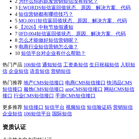
2
为什么你的群发营销短信没有转化？
3
E:WORDS短信返回值状态、原因、解决方案、代码
4
短信营销都有哪些技巧？
5
MO.0011短信返回值状态、原因、解决方案、代码
6
【2026】中秋节放假通知
7
0FD:004短信返回值状态、原因、解决方案、代码
8
怎么才能做好短信营销呢？
9
电商行业短信营销怎么做？
10
短信平台对企业有什么帮助？
热门产品
106短信
通知短信
工资条短信
生日祝福短信
入职短
信
企业短信
语音短信
营销短信
热门推荐
地产CMS短信接口
电商CMS短信接口
快消品CMS
短信接口
服饰CMS短信接口
appCMS短信接口
网站CMS短信
接口
行业CMS短信接口
手游CMS短信接口
更多推荐
短信接口
短信平台
视频短信
短信验证码
营销短信
企业短信
106短信平台
国际短信
资质认证