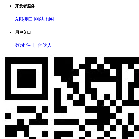
开发者服务
API接口
网站地图
用户入口
登录
注册
合伙人