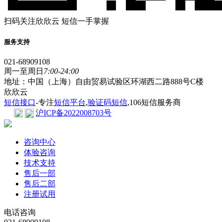
扫码关注欣欣云 短信一手掌握
服务支持
021-68909108
周一至周日
7:00-24:00
地址：中国（上海）自由贸易试验区环湖西二路888号C楼
欣欣云
短信接口
-专注
短信平台
,
验证码短信
,106短信服务商
沪ICP备2022008703号
咨询中心
体验咨询
技术支持
售后一部
售后二部
注册试用
电话咨询