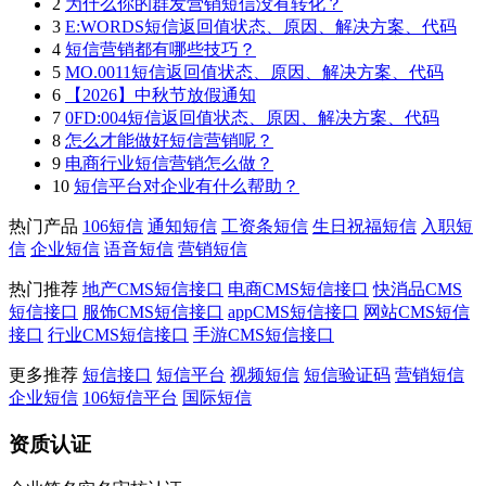
2
为什么你的群发营销短信没有转化？
3
E:WORDS短信返回值状态、原因、解决方案、代码
4
短信营销都有哪些技巧？
5
MO.0011短信返回值状态、原因、解决方案、代码
6
【2026】中秋节放假通知
7
0FD:004短信返回值状态、原因、解决方案、代码
8
怎么才能做好短信营销呢？
9
电商行业短信营销怎么做？
10
短信平台对企业有什么帮助？
热门产品
106短信
通知短信
工资条短信
生日祝福短信
入职短
信
企业短信
语音短信
营销短信
热门推荐
地产CMS短信接口
电商CMS短信接口
快消品CMS
短信接口
服饰CMS短信接口
appCMS短信接口
网站CMS短信
接口
行业CMS短信接口
手游CMS短信接口
更多推荐
短信接口
短信平台
视频短信
短信验证码
营销短信
企业短信
106短信平台
国际短信
资质认证