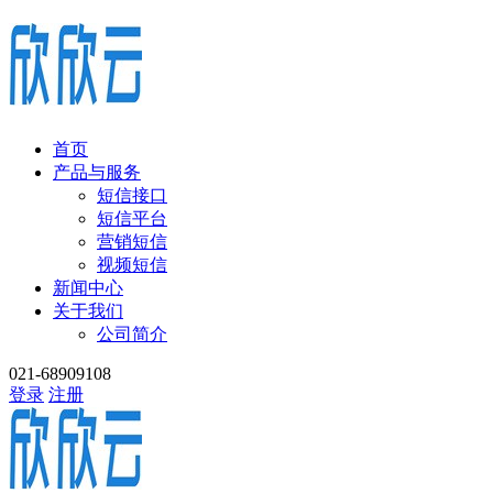
首页
产品与服务
短信接口
短信平台
营销短信
视频短信
新闻中心
关于我们
公司简介
021-68909108
登录
注册