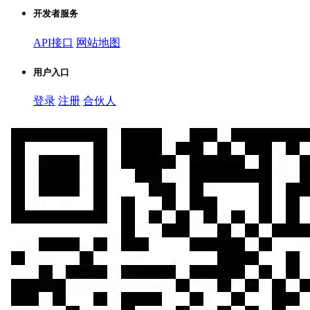
开发者服务
API接口
网站地图
用户入口
登录
注册
合伙人