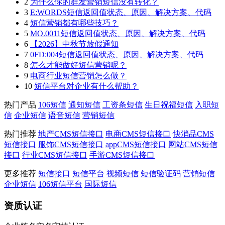
2
为什么你的群发营销短信没有转化？
3
E:WORDS短信返回值状态、原因、解决方案、代码
4
短信营销都有哪些技巧？
5
MO.0011短信返回值状态、原因、解决方案、代码
6
【2026】中秋节放假通知
7
0FD:004短信返回值状态、原因、解决方案、代码
8
怎么才能做好短信营销呢？
9
电商行业短信营销怎么做？
10
短信平台对企业有什么帮助？
热门产品
106短信
通知短信
工资条短信
生日祝福短信
入职短
信
企业短信
语音短信
营销短信
热门推荐
地产CMS短信接口
电商CMS短信接口
快消品CMS
短信接口
服饰CMS短信接口
appCMS短信接口
网站CMS短信
接口
行业CMS短信接口
手游CMS短信接口
更多推荐
短信接口
短信平台
视频短信
短信验证码
营销短信
企业短信
106短信平台
国际短信
资质认证