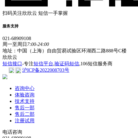
扫码关注欣欣云 短信一手掌握
服务支持
021-68909108
周一至周日
7:00-24:00
地址：中国（上海）自由贸易试验区环湖西二路888号C楼
欣欣云
短信接口
-专注
短信平台
,
验证码短信
,106短信服务商
沪ICP备2022008703号
咨询中心
体验咨询
技术支持
售后一部
售后二部
注册试用
电话咨询