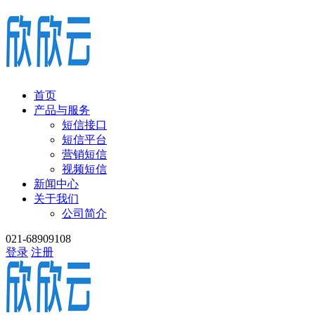
首页
产品与服务
短信接口
短信平台
营销短信
视频短信
新闻中心
关于我们
公司简介
021-68909108
登录
注册