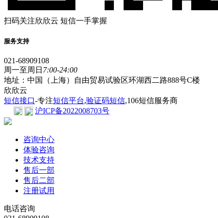
扫码关注欣欣云 短信一手掌握
服务支持
021-68909108
周一至周日
7:00-24:00
地址：中国（上海）自由贸易试验区环湖西二路888号C楼
欣欣云
短信接口
-专注
短信平台
,
验证码短信
,106短信服务商
沪ICP备2022008703号
咨询中心
体验咨询
技术支持
售后一部
售后二部
注册试用
电话咨询