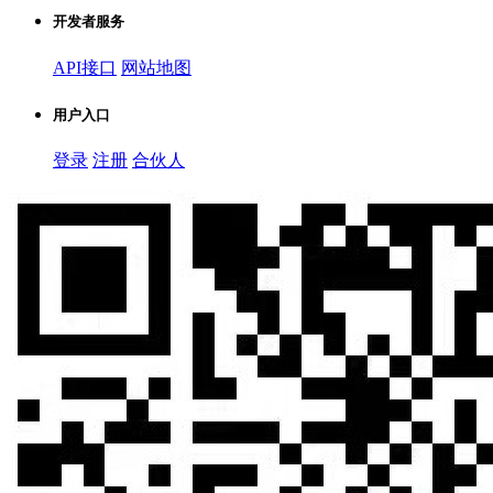
开发者服务
API接口
网站地图
用户入口
登录
注册
合伙人