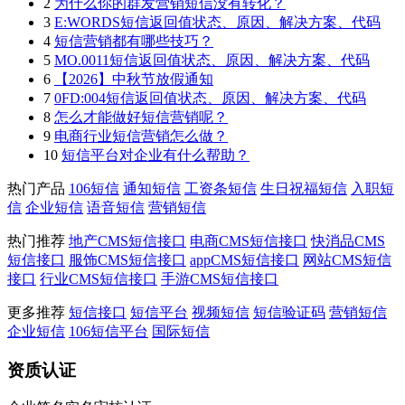
2
为什么你的群发营销短信没有转化？
3
E:WORDS短信返回值状态、原因、解决方案、代码
4
短信营销都有哪些技巧？
5
MO.0011短信返回值状态、原因、解决方案、代码
6
【2026】中秋节放假通知
7
0FD:004短信返回值状态、原因、解决方案、代码
8
怎么才能做好短信营销呢？
9
电商行业短信营销怎么做？
10
短信平台对企业有什么帮助？
热门产品
106短信
通知短信
工资条短信
生日祝福短信
入职短
信
企业短信
语音短信
营销短信
热门推荐
地产CMS短信接口
电商CMS短信接口
快消品CMS
短信接口
服饰CMS短信接口
appCMS短信接口
网站CMS短信
接口
行业CMS短信接口
手游CMS短信接口
更多推荐
短信接口
短信平台
视频短信
短信验证码
营销短信
企业短信
106短信平台
国际短信
资质认证