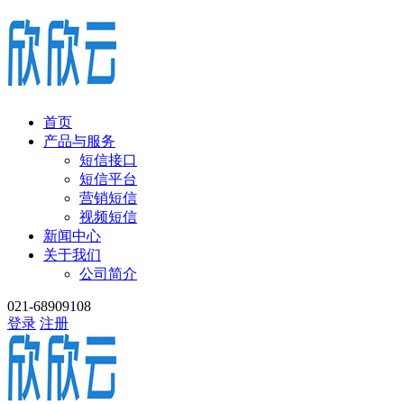
首页
产品与服务
短信接口
短信平台
营销短信
视频短信
新闻中心
关于我们
公司简介
021-68909108
登录
注册