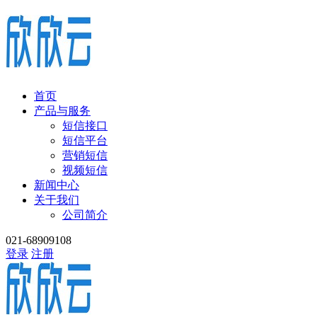
首页
产品与服务
短信接口
短信平台
营销短信
视频短信
新闻中心
关于我们
公司简介
021-68909108
登录
注册