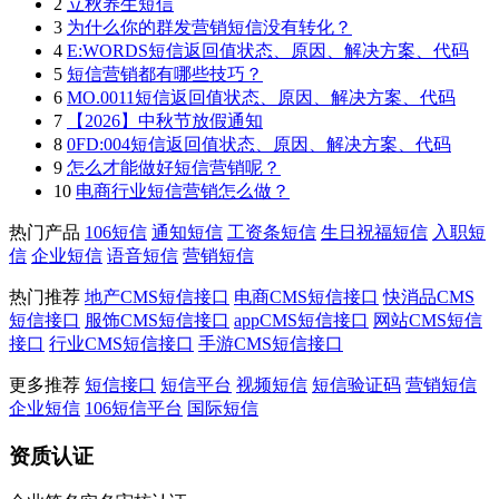
2
立秋养生短信
3
为什么你的群发营销短信没有转化？
4
E:WORDS短信返回值状态、原因、解决方案、代码
5
短信营销都有哪些技巧？
6
MO.0011短信返回值状态、原因、解决方案、代码
7
【2026】中秋节放假通知
8
0FD:004短信返回值状态、原因、解决方案、代码
9
怎么才能做好短信营销呢？
10
电商行业短信营销怎么做？
热门产品
106短信
通知短信
工资条短信
生日祝福短信
入职短
信
企业短信
语音短信
营销短信
热门推荐
地产CMS短信接口
电商CMS短信接口
快消品CMS
短信接口
服饰CMS短信接口
appCMS短信接口
网站CMS短信
接口
行业CMS短信接口
手游CMS短信接口
更多推荐
短信接口
短信平台
视频短信
短信验证码
营销短信
企业短信
106短信平台
国际短信
资质认证