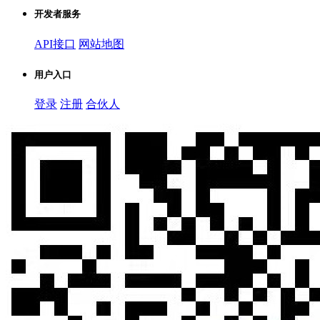
开发者服务
API接口
网站地图
用户入口
登录
注册
合伙人