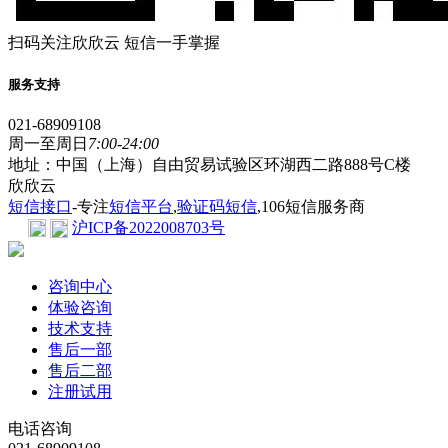
扫码关注欣欣云 短信一手掌握
服务支持
021-68909108
周一至周日
7:00-24:00
地址：中国（上海）自由贸易试验区环湖西二路888号C楼
欣欣云
短信接口
-专注
短信平台
,
验证码短信
,106短信服务商
沪ICP备2022008703号
咨询中心
体验咨询
技术支持
售后一部
售后二部
注册试用
电话咨询