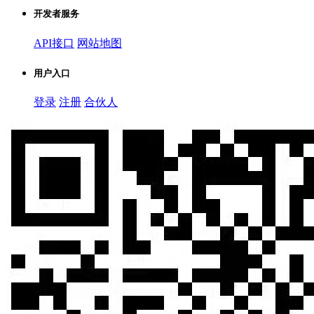
开发者服务
API接口
网站地图
用户入口
登录
注册
合伙人