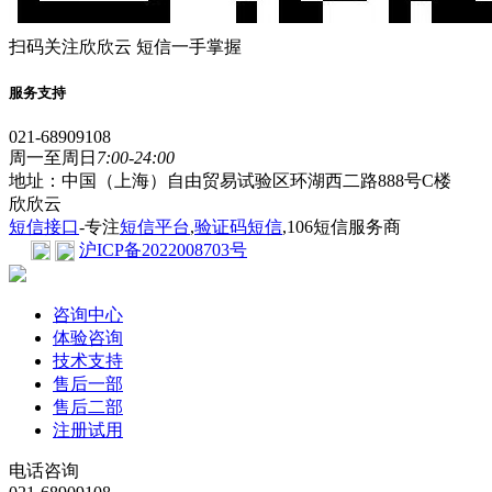
扫码关注欣欣云 短信一手掌握
服务支持
021-68909108
周一至周日
7:00-24:00
地址：中国（上海）自由贸易试验区环湖西二路888号C楼
欣欣云
短信接口
-专注
短信平台
,
验证码短信
,106短信服务商
沪ICP备2022008703号
咨询中心
体验咨询
技术支持
售后一部
售后二部
注册试用
电话咨询