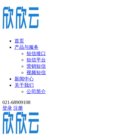
首页
产品与服务
短信接口
短信平台
营销短信
视频短信
新闻中心
关于我们
公司简介
021-68909108
登录
注册