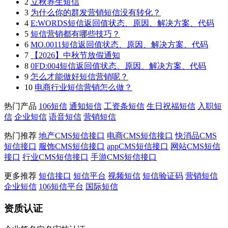
2
立秋养生短信
3
为什么你的群发营销短信没有转化？
4
E:WORDS短信返回值状态、原因、解决方案、代码
5
短信营销都有哪些技巧？
6
MO.0011短信返回值状态、原因、解决方案、代码
7
【2026】中秋节放假通知
8
0FD:004短信返回值状态、原因、解决方案、代码
9
怎么才能做好短信营销呢？
10
电商行业短信营销怎么做？
热门产品
106短信
通知短信
工资条短信
生日祝福短信
入职短
信
企业短信
语音短信
营销短信
热门推荐
地产CMS短信接口
电商CMS短信接口
快消品CMS
短信接口
服饰CMS短信接口
appCMS短信接口
网站CMS短信
接口
行业CMS短信接口
手游CMS短信接口
更多推荐
短信接口
短信平台
视频短信
短信验证码
营销短信
企业短信
106短信平台
国际短信
资质认证