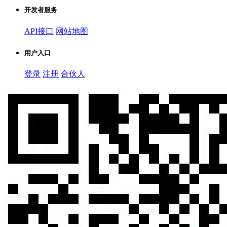
开发者服务
API接口
网站地图
用户入口
登录
注册
合伙人