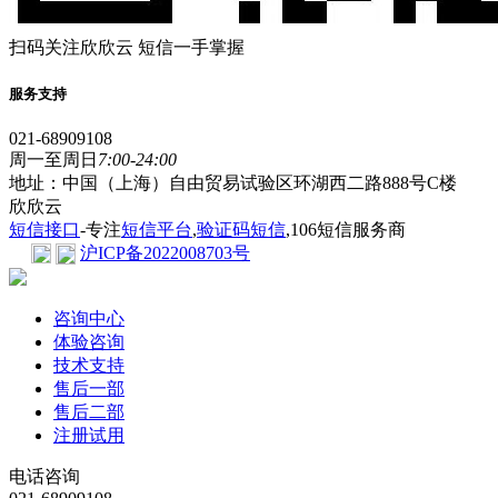
扫码关注欣欣云 短信一手掌握
服务支持
021-68909108
周一至周日
7:00-24:00
地址：中国（上海）自由贸易试验区环湖西二路888号C楼
欣欣云
短信接口
-专注
短信平台
,
验证码短信
,106短信服务商
沪ICP备2022008703号
咨询中心
体验咨询
技术支持
售后一部
售后二部
注册试用
电话咨询