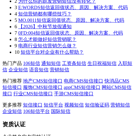
2
为什么你的群发营销短信没有转化？
3
E:WORDS短信返回值状态、原因、解决方案、代码
4
短信营销都有哪些技巧？
5
MO.0011短信返回值状态、原因、解决方案、代码
6
【2026】中秋节放假通知
7
0FD:004短信返回值状态、原因、解决方案、代码
8
怎么才能做好短信营销呢？
9
电商行业短信营销怎么做？
10
短信平台对企业有什么帮助？
热门产品
106短信
通知短信
工资条短信
生日祝福短信
入职短
信
企业短信
语音短信
营销短信
热门推荐
地产CMS短信接口
电商CMS短信接口
快消品CMS
短信接口
服饰CMS短信接口
appCMS短信接口
网站CMS短信
接口
行业CMS短信接口
手游CMS短信接口
更多推荐
短信接口
短信平台
视频短信
短信验证码
营销短信
企业短信
106短信平台
国际短信
资质认证