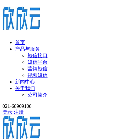
首页
产品与服务
短信接口
短信平台
营销短信
视频短信
新闻中心
关于我们
公司简介
021-68909108
登录
注册