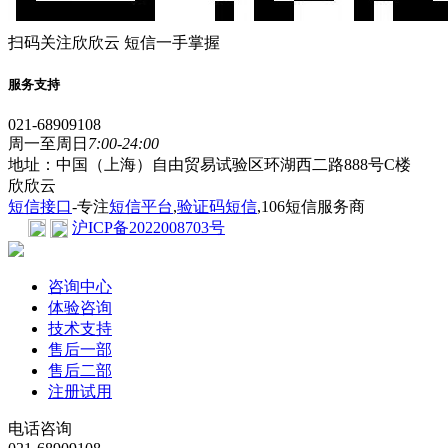
扫码关注欣欣云 短信一手掌握
服务支持
021-68909108
周一至周日
7:00-24:00
地址：中国（上海）自由贸易试验区环湖西二路888号C楼
欣欣云
短信接口
-专注
短信平台
,
验证码短信
,106短信服务商
沪ICP备2022008703号
咨询中心
体验咨询
技术支持
售后一部
售后二部
注册试用
电话咨询