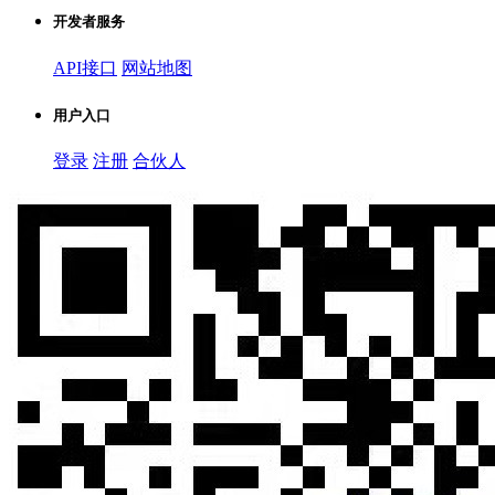
开发者服务
API接口
网站地图
用户入口
登录
注册
合伙人