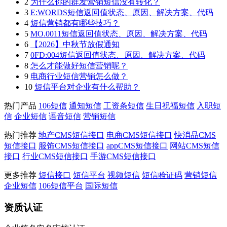
2
为什么你的群发营销短信没有转化？
3
E:WORDS短信返回值状态、原因、解决方案、代码
4
短信营销都有哪些技巧？
5
MO.0011短信返回值状态、原因、解决方案、代码
6
【2026】中秋节放假通知
7
0FD:004短信返回值状态、原因、解决方案、代码
8
怎么才能做好短信营销呢？
9
电商行业短信营销怎么做？
10
短信平台对企业有什么帮助？
热门产品
106短信
通知短信
工资条短信
生日祝福短信
入职短
信
企业短信
语音短信
营销短信
热门推荐
地产CMS短信接口
电商CMS短信接口
快消品CMS
短信接口
服饰CMS短信接口
appCMS短信接口
网站CMS短信
接口
行业CMS短信接口
手游CMS短信接口
更多推荐
短信接口
短信平台
视频短信
短信验证码
营销短信
企业短信
106短信平台
国际短信
资质认证