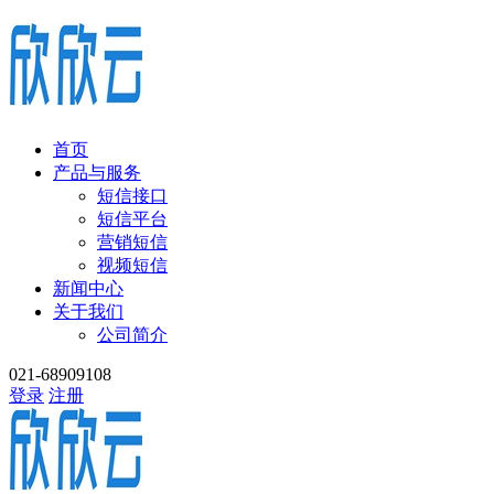
首页
产品与服务
短信接口
短信平台
营销短信
视频短信
新闻中心
关于我们
公司简介
021-68909108
登录
注册