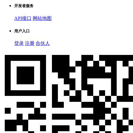
开发者服务
API接口
网站地图
用户入口
登录
注册
合伙人