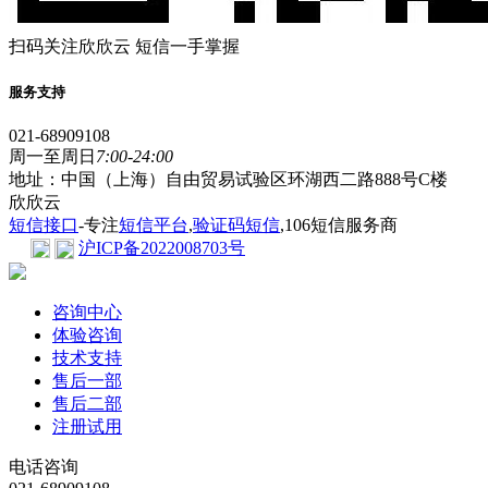
扫码关注欣欣云 短信一手掌握
服务支持
021-68909108
周一至周日
7:00-24:00
地址：中国（上海）自由贸易试验区环湖西二路888号C楼
欣欣云
短信接口
-专注
短信平台
,
验证码短信
,106短信服务商
沪ICP备2022008703号
咨询中心
体验咨询
技术支持
售后一部
售后二部
注册试用
电话咨询