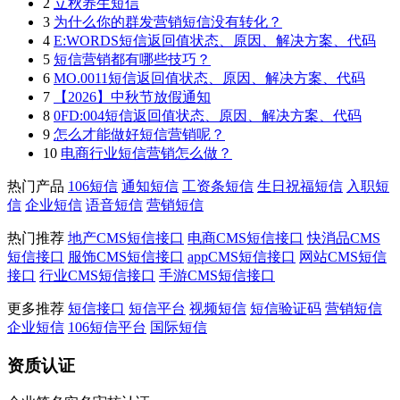
2
立秋养生短信
3
为什么你的群发营销短信没有转化？
4
E:WORDS短信返回值状态、原因、解决方案、代码
5
短信营销都有哪些技巧？
6
MO.0011短信返回值状态、原因、解决方案、代码
7
【2026】中秋节放假通知
8
0FD:004短信返回值状态、原因、解决方案、代码
9
怎么才能做好短信营销呢？
10
电商行业短信营销怎么做？
热门产品
106短信
通知短信
工资条短信
生日祝福短信
入职短
信
企业短信
语音短信
营销短信
热门推荐
地产CMS短信接口
电商CMS短信接口
快消品CMS
短信接口
服饰CMS短信接口
appCMS短信接口
网站CMS短信
接口
行业CMS短信接口
手游CMS短信接口
更多推荐
短信接口
短信平台
视频短信
短信验证码
营销短信
企业短信
106短信平台
国际短信
资质认证