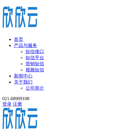
首页
产品与服务
短信接口
短信平台
营销短信
视频短信
新闻中心
关于我们
公司简介
021-68909108
登录
注册