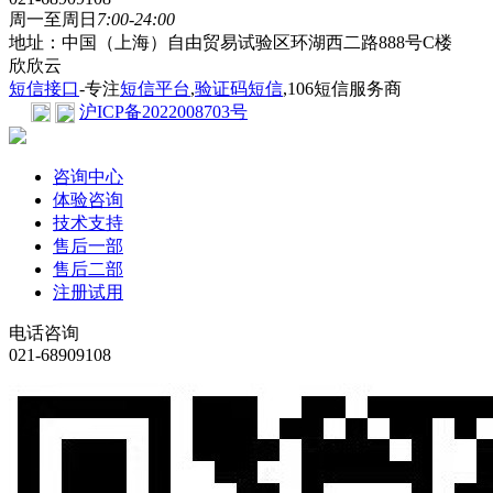
周一至周日
7:00-24:00
地址：中国（上海）自由贸易试验区环湖西二路888号C楼
欣欣云
短信接口
-专注
短信平台
,
验证码短信
,106短信服务商
沪ICP备2022008703号
咨询中心
体验咨询
技术支持
售后一部
售后二部
注册试用
电话咨询
021-68909108