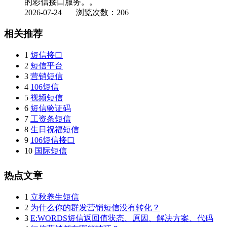
的彩信接口服务。。
2026-07-24
浏览次数：206
相关推荐
1
短信接口
2
短信平台
3
营销短信
4
106短信
5
视频短信
6
短信验证码
7
工资条短信
8
生日祝福短信
9
106短信接口
10
国际短信
热点文章
1
立秋养生短信
2
为什么你的群发营销短信没有转化？
3
E:WORDS短信返回值状态、原因、解决方案、代码