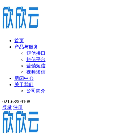
首页
产品与服务
短信接口
短信平台
营销短信
视频短信
新闻中心
关于我们
公司简介
021-68909108
登录
注册