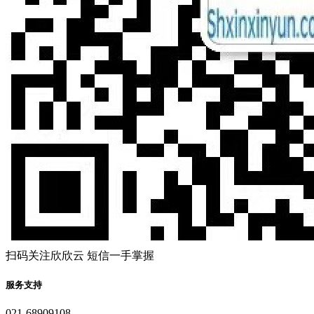
扫码关注欣欣云 短信一手掌握
服务支持
021-68909108