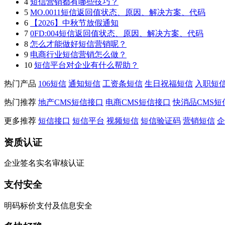
4
短信营销都有哪些技巧？
5
MO.0011短信返回值状态、原因、解决方案、代码
6
【2026】中秋节放假通知
7
0FD:004短信返回值状态、原因、解决方案、代码
8
怎么才能做好短信营销呢？
9
电商行业短信营销怎么做？
10
短信平台对企业有什么帮助？
热门产品
106短信
通知短信
工资条短信
生日祝福短信
入职短
热门推荐
地产CMS短信接口
电商CMS短信接口
快消品CMS短
更多推荐
短信接口
短信平台
视频短信
短信验证码
营销短信
企
资质认证
企业签名实名审核认证
支付安全
明码标价支付及信息安全