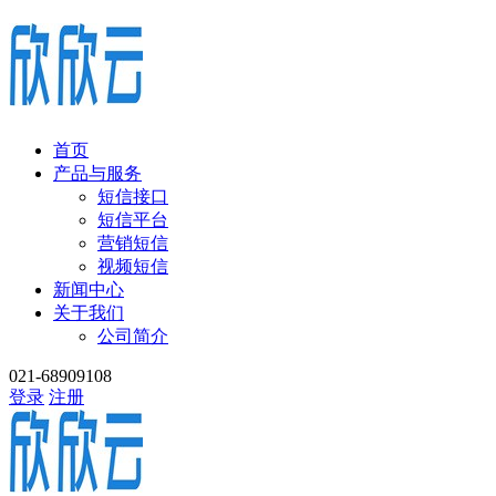
首页
产品与服务
短信接口
短信平台
营销短信
视频短信
新闻中心
关于我们
公司简介
021-68909108
登录
注册