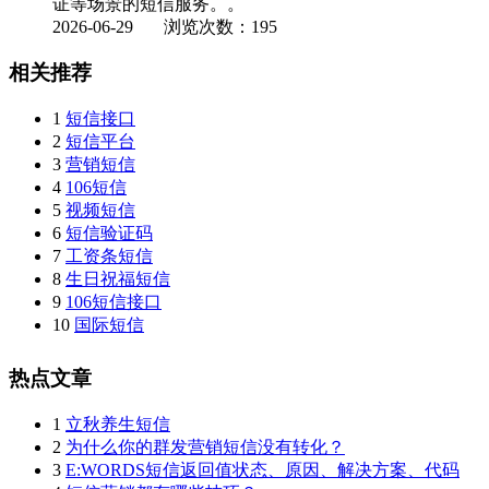
证等场景的短信服务。。
2026-06-29
浏览次数：195
相关推荐
1
短信接口
2
短信平台
3
营销短信
4
106短信
5
视频短信
6
短信验证码
7
工资条短信
8
生日祝福短信
9
106短信接口
10
国际短信
热点文章
1
立秋养生短信
2
为什么你的群发营销短信没有转化？
3
E:WORDS短信返回值状态、原因、解决方案、代码