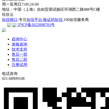
周一至周日
7:00-24:00
地址：中国（上海）自由贸易试验区环湖西二路888号C楼
欣欣云
短信接口
-专注
短信平台
,
验证码短信
,106短信服务商
沪ICP备2022008703号
咨询中心
体验咨询
技术支持
售后一部
售后二部
注册试用
电话咨询
021-68909108