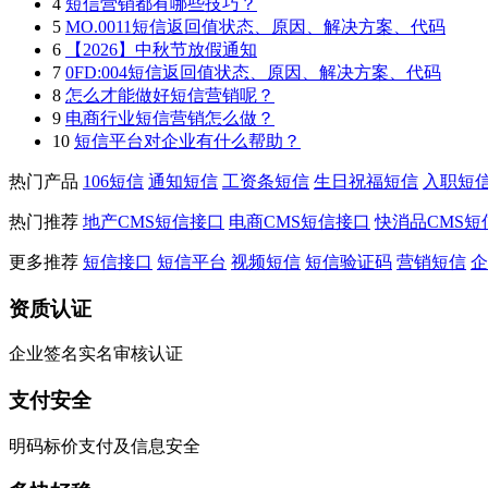
4
短信营销都有哪些技巧？
5
MO.0011短信返回值状态、原因、解决方案、代码
6
【2026】中秋节放假通知
7
0FD:004短信返回值状态、原因、解决方案、代码
8
怎么才能做好短信营销呢？
9
电商行业短信营销怎么做？
10
短信平台对企业有什么帮助？
热门产品
106短信
通知短信
工资条短信
生日祝福短信
入职短
热门推荐
地产CMS短信接口
电商CMS短信接口
快消品CMS短
更多推荐
短信接口
短信平台
视频短信
短信验证码
营销短信
企
资质认证
企业签名实名审核认证
支付安全
明码标价支付及信息安全