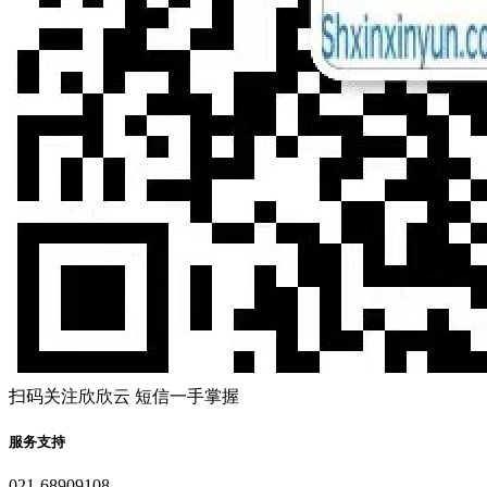
扫码关注欣欣云 短信一手掌握
服务支持
021-68909108