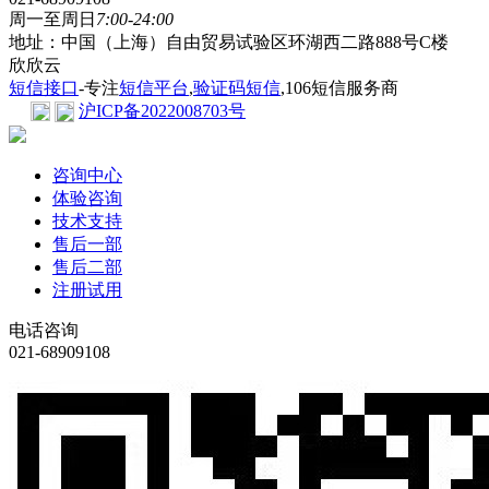
周一至周日
7:00-24:00
地址：中国（上海）自由贸易试验区环湖西二路888号C楼
欣欣云
短信接口
-专注
短信平台
,
验证码短信
,106短信服务商
沪ICP备2022008703号
咨询中心
体验咨询
技术支持
售后一部
售后二部
注册试用
电话咨询
021-68909108