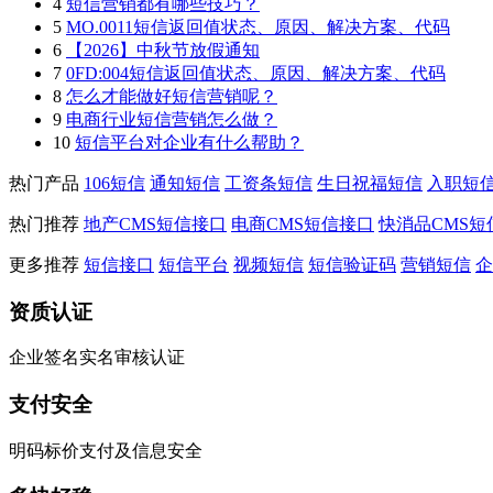
4
短信营销都有哪些技巧？
5
MO.0011短信返回值状态、原因、解决方案、代码
6
【2026】中秋节放假通知
7
0FD:004短信返回值状态、原因、解决方案、代码
8
怎么才能做好短信营销呢？
9
电商行业短信营销怎么做？
10
短信平台对企业有什么帮助？
热门产品
106短信
通知短信
工资条短信
生日祝福短信
入职短
热门推荐
地产CMS短信接口
电商CMS短信接口
快消品CMS短
更多推荐
短信接口
短信平台
视频短信
短信验证码
营销短信
企
资质认证
企业签名实名审核认证
支付安全
明码标价支付及信息安全