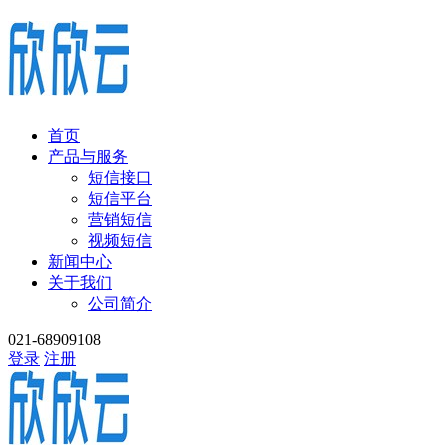
首页
产品与服务
短信接口
短信平台
营销短信
视频短信
新闻中心
关于我们
公司简介
021-68909108
登录
注册