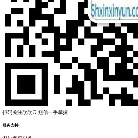
扫码关注欣欣云 短信一手掌握
服务支持
021-68909108