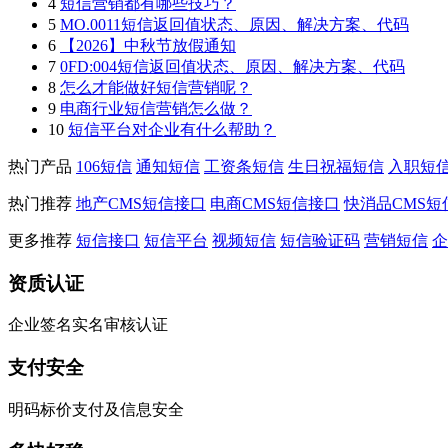
4
短信营销都有哪些技巧？
5
MO.0011短信返回值状态、原因、解决方案、代码
6
【2026】中秋节放假通知
7
0FD:004短信返回值状态、原因、解决方案、代码
8
怎么才能做好短信营销呢？
9
电商行业短信营销怎么做？
10
短信平台对企业有什么帮助？
热门产品
106短信
通知短信
工资条短信
生日祝福短信
入职短
热门推荐
地产CMS短信接口
电商CMS短信接口
快消品CMS短
更多推荐
短信接口
短信平台
视频短信
短信验证码
营销短信
企
资质认证
企业签名实名审核认证
支付安全
明码标价支付及信息安全