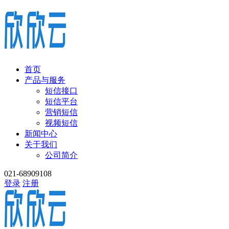
首页
产品与服务
短信接口
短信平台
营销短信
视频短信
新闻中心
关于我们
公司简介
021-68909108
登录
注册