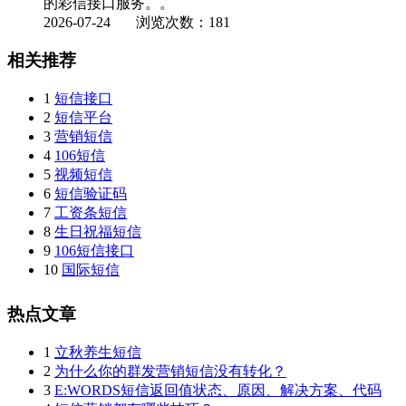
的彩信接口服务。。
2026-07-24
浏览次数：181
相关推荐
1
短信接口
2
短信平台
3
营销短信
4
106短信
5
视频短信
6
短信验证码
7
工资条短信
8
生日祝福短信
9
106短信接口
10
国际短信
热点文章
1
立秋养生短信
2
为什么你的群发营销短信没有转化？
3
E:WORDS短信返回值状态、原因、解决方案、代码