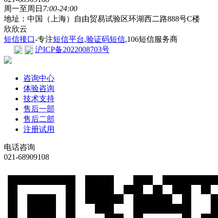
周一至周日
7:00-24:00
地址：中国（上海）自由贸易试验区环湖西二路888号C楼
欣欣云
短信接口
-专注
短信平台
,
验证码短信
,106短信服务商
沪ICP备2022008703号
咨询中心
体验咨询
技术支持
售后一部
售后二部
注册试用
电话咨询
021-68909108