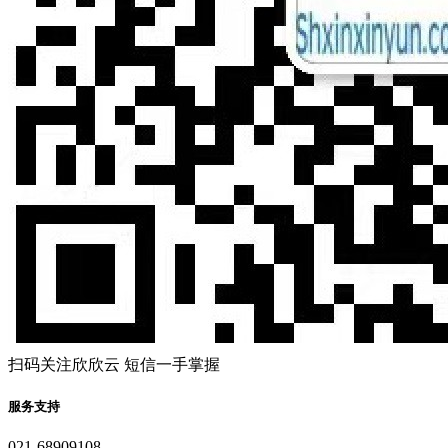
扫码关注欣欣云 短信一手掌握
服务支持
021-68909108