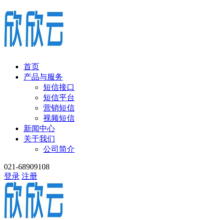
首页
产品与服务
短信接口
短信平台
营销短信
视频短信
新闻中心
关于我们
公司简介
021-68909108
登录
注册