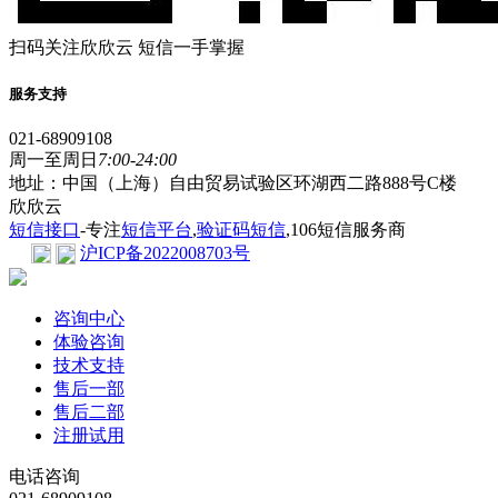
扫码关注欣欣云 短信一手掌握
服务支持
021-68909108
周一至周日
7:00-24:00
地址：中国（上海）自由贸易试验区环湖西二路888号C楼
欣欣云
短信接口
-专注
短信平台
,
验证码短信
,106短信服务商
沪ICP备2022008703号
咨询中心
体验咨询
技术支持
售后一部
售后二部
注册试用
电话咨询