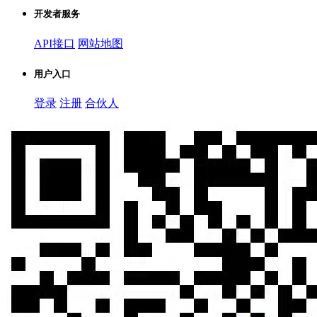
开发者服务
API接口
网站地图
用户入口
登录
注册
合伙人