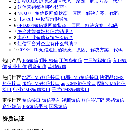
2
E:WORDS短信返回值状态、原因、解决方案、代码
3
短信营销都有哪些技巧？
4
MO.0011短信返回值状态、原因、解决方案、代码
5
【2026】中秋节放假通知
6
0FD:004短信返回值状态、原因、解决方案、代码
7
怎么才能做好短信营销呢？
8
电商行业短信营销怎么做？
9
短信平台对企业有什么帮助？
10
0YS:GTK短信返回值状态、原因、解决方案、代码
热门产品
106短信
通知短信
工资条短信
生日祝福短信
入职短
信
企业短信
语音短信
营销短信
热门推荐
地产CMS短信接口
电商CMS短信接口
快消品CMS
短信接口
服饰CMS短信接口
appCMS短信接口
网站CMS短信
接口
行业CMS短信接口
手游CMS短信接口
更多推荐
短信接口
短信平台
视频短信
短信验证码
营销短信
企业短信
106短信平台
国际短信
资质认证