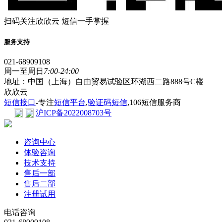
扫码关注欣欣云 短信一手掌握
服务支持
021-68909108
周一至周日
7:00-24:00
地址：中国（上海）自由贸易试验区环湖西二路888号C楼
欣欣云
短信接口
-专注
短信平台
,
验证码短信
,106短信服务商
沪ICP备2022008703号
咨询中心
体验咨询
技术支持
售后一部
售后二部
注册试用
电话咨询