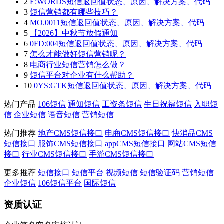
2
E:WORDS短信返回值状态、原因、解决方案、代码
3
短信营销都有哪些技巧？
4
MO.0011短信返回值状态、原因、解决方案、代码
5
【2026】中秋节放假通知
6
0FD:004短信返回值状态、原因、解决方案、代码
7
怎么才能做好短信营销呢？
8
电商行业短信营销怎么做？
9
短信平台对企业有什么帮助？
10
0YS:GTK短信返回值状态、原因、解决方案、代码
热门产品
106短信
通知短信
工资条短信
生日祝福短信
入职短
信
企业短信
语音短信
营销短信
热门推荐
地产CMS短信接口
电商CMS短信接口
快消品CMS
短信接口
服饰CMS短信接口
appCMS短信接口
网站CMS短信
接口
行业CMS短信接口
手游CMS短信接口
更多推荐
短信接口
短信平台
视频短信
短信验证码
营销短信
企业短信
106短信平台
国际短信
资质认证