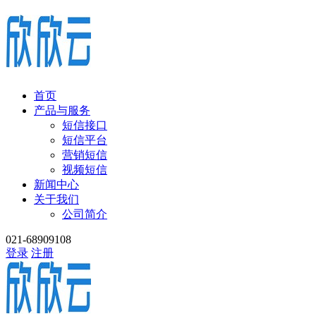
首页
产品与服务
短信接口
短信平台
营销短信
视频短信
新闻中心
关于我们
公司简介
021-68909108
登录
注册