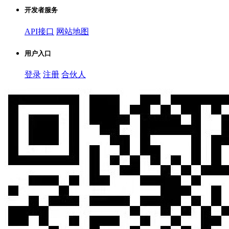
开发者服务
API接口
网站地图
用户入口
登录
注册
合伙人