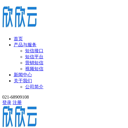
首页
产品与服务
短信接口
短信平台
营销短信
视频短信
新闻中心
关于我们
公司简介
021-68909108
登录
注册