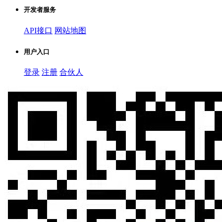
开发者服务
API接口
网站地图
用户入口
登录
注册
合伙人