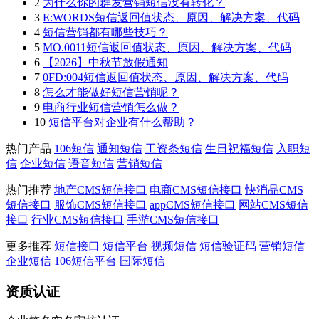
2
为什么你的群发营销短信没有转化？
3
E:WORDS短信返回值状态、原因、解决方案、代码
4
短信营销都有哪些技巧？
5
MO.0011短信返回值状态、原因、解决方案、代码
6
【2026】中秋节放假通知
7
0FD:004短信返回值状态、原因、解决方案、代码
8
怎么才能做好短信营销呢？
9
电商行业短信营销怎么做？
10
短信平台对企业有什么帮助？
热门产品
106短信
通知短信
工资条短信
生日祝福短信
入职短
信
企业短信
语音短信
营销短信
热门推荐
地产CMS短信接口
电商CMS短信接口
快消品CMS
短信接口
服饰CMS短信接口
appCMS短信接口
网站CMS短信
接口
行业CMS短信接口
手游CMS短信接口
更多推荐
短信接口
短信平台
视频短信
短信验证码
营销短信
企业短信
106短信平台
国际短信
资质认证