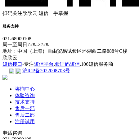
扫码关注欣欣云 短信一手掌握
服务支持
021-68909108
周一至周日
7:00-24:00
地址：中国（上海）自由贸易试验区环湖西二路888号C楼
欣欣云
短信接口
-专注
短信平台
,
验证码短信
,106短信服务商
沪ICP备2022008703号
咨询中心
体验咨询
技术支持
售后一部
售后二部
注册试用
电话咨询