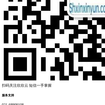
扫码关注欣欣云 短信一手掌握
服务支持
021-68909108