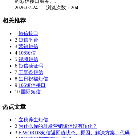
的彩信接口服务。。
2026-07-24
浏览次数：204
相关推荐
1
短信接口
2
短信平台
3
营销短信
4
106短信
5
视频短信
6
短信验证码
7
工资条短信
8
生日祝福短信
9
106短信接口
10
国际短信
热点文章
1
立秋养生短信
2
为什么你的群发营销短信没有转化？
3
E:WORDS短信返回值状态、原因、解决方案、代码