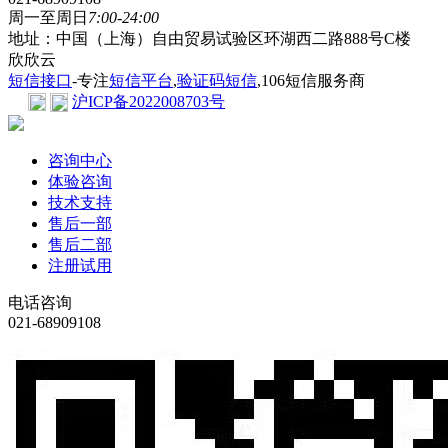
周一至周日
7:00-24:00
地址：中国（上海）自由贸易试验区环湖西二路888号C楼
欣欣云
短信接口
-专注
短信平台
,
验证码短信
,106短信服务商
沪ICP备2022008703号
咨询中心
体验咨询
技术支持
售后一部
售后二部
注册试用
电话咨询
021-68909108