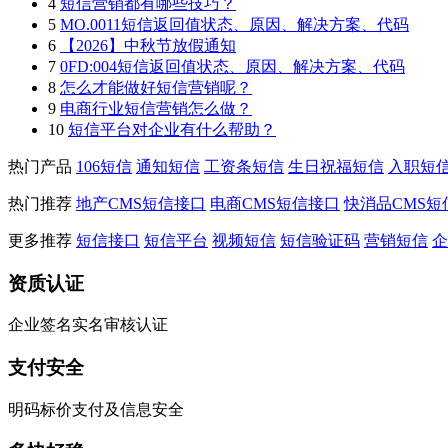
4
短信营销都有哪些技巧？
5
MO.0011短信返回值状态、原因、解决方案、代码
6
【2026】中秋节放假通知
7
0FD:004短信返回值状态、原因、解决方案、代码
8
怎么才能做好短信营销呢？
9
电商行业短信营销怎么做？
10
短信平台对企业有什么帮助？
热门产品
106短信
通知短信
工资条短信
生日祝福短信
入职短
热门推荐
地产CMS短信接口
电商CMS短信接口
快消品CMS短
更多推荐
短信接口
短信平台
视频短信
短信验证码
营销短信
企
资质认证
企业签名实名审核认证
支付安全
明码标价支付及信息安全