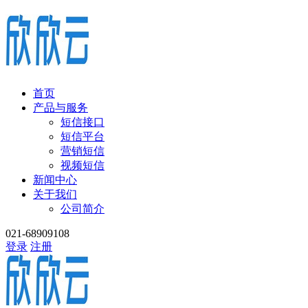
首页
产品与服务
短信接口
短信平台
营销短信
视频短信
新闻中心
关于我们
公司简介
021-68909108
登录
注册