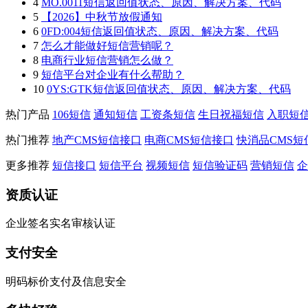
4
MO.0011短信返回值状态、原因、解决方案、代码
5
【2026】中秋节放假通知
6
0FD:004短信返回值状态、原因、解决方案、代码
7
怎么才能做好短信营销呢？
8
电商行业短信营销怎么做？
9
短信平台对企业有什么帮助？
10
0YS:GTK短信返回值状态、原因、解决方案、代码
热门产品
106短信
通知短信
工资条短信
生日祝福短信
入职短
热门推荐
地产CMS短信接口
电商CMS短信接口
快消品CMS短
更多推荐
短信接口
短信平台
视频短信
短信验证码
营销短信
企
资质认证
企业签名实名审核认证
支付安全
明码标价支付及信息安全