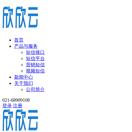
首页
产品与服务
短信接口
短信平台
营销短信
视频短信
新闻中心
关于我们
公司简介
021-68909108
登录
注册