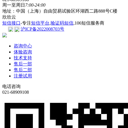
周一至周日
7:00-24:00
地址：中国（上海）自由贸易试验区环湖西二路888号C楼
欣欣云
短信接口
-专注
短信平台
,
验证码短信
,106短信服务商
沪ICP备2022008703号
咨询中心
体验咨询
技术支持
售后一部
售后二部
注册试用
电话咨询
021-68909108