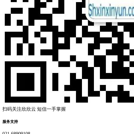
扫码关注欣欣云 短信一手掌握
服务支持
021-68909108