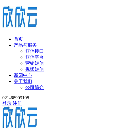
首页
产品与服务
短信接口
短信平台
营销短信
视频短信
新闻中心
关于我们
公司简介
021-68909108
登录
注册