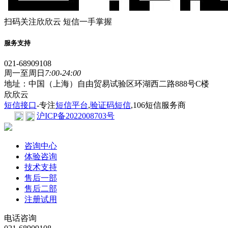
扫码关注欣欣云 短信一手掌握
服务支持
021-68909108
周一至周日
7:00-24:00
地址：中国（上海）自由贸易试验区环湖西二路888号C楼
欣欣云
短信接口
-专注
短信平台
,
验证码短信
,106短信服务商
沪ICP备2022008703号
咨询中心
体验咨询
技术支持
售后一部
售后二部
注册试用
电话咨询