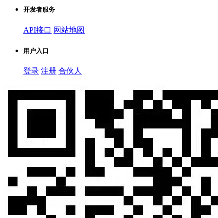
开发者服务
API接口
网站地图
用户入口
登录
注册
合伙人