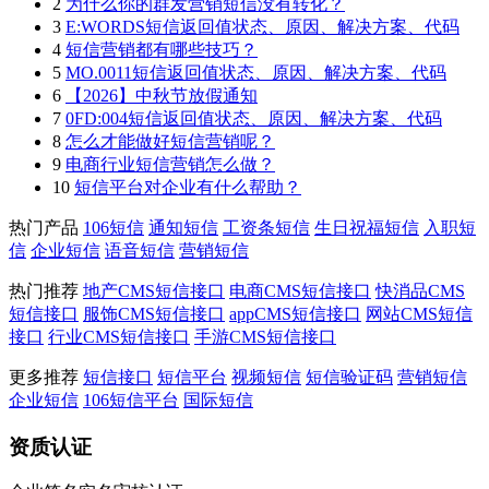
2
为什么你的群发营销短信没有转化？
3
E:WORDS短信返回值状态、原因、解决方案、代码
4
短信营销都有哪些技巧？
5
MO.0011短信返回值状态、原因、解决方案、代码
6
【2026】中秋节放假通知
7
0FD:004短信返回值状态、原因、解决方案、代码
8
怎么才能做好短信营销呢？
9
电商行业短信营销怎么做？
10
短信平台对企业有什么帮助？
热门产品
106短信
通知短信
工资条短信
生日祝福短信
入职短
信
企业短信
语音短信
营销短信
热门推荐
地产CMS短信接口
电商CMS短信接口
快消品CMS
短信接口
服饰CMS短信接口
appCMS短信接口
网站CMS短信
接口
行业CMS短信接口
手游CMS短信接口
更多推荐
短信接口
短信平台
视频短信
短信验证码
营销短信
企业短信
106短信平台
国际短信
资质认证