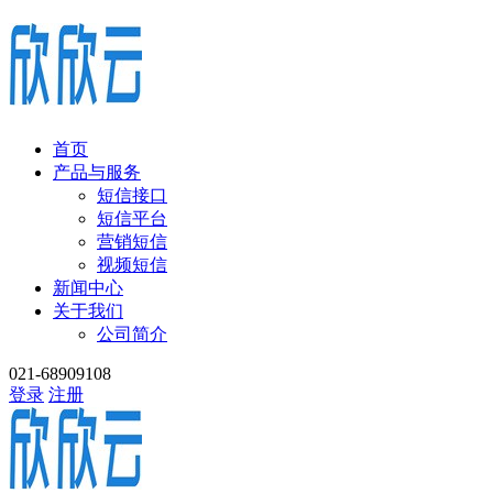
首页
产品与服务
短信接口
短信平台
营销短信
视频短信
新闻中心
关于我们
公司简介
021-68909108
登录
注册