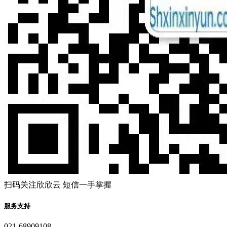
扫码关注欣欣云 短信一手掌握
服务支持
021-68909108