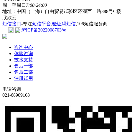
周一至周日
7:00-24:00
地址：中国（上海）自由贸易试验区环湖西二路888号C楼
欣欣云
短信接口
-专注
短信平台
,
验证码短信
,106短信服务商
沪ICP备2022008703号
咨询中心
体验咨询
技术支持
售后一部
售后二部
注册试用
电话咨询
021-68909108