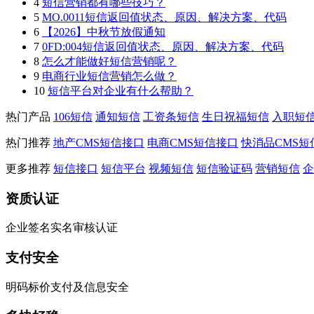
4
短信营销都有哪些技巧？
5
MO.0011短信返回值状态、原因、解决方案、代码
6
【2026】中秋节放假通知
7
0FD:004短信返回值状态、原因、解决方案、代码
8
怎么才能做好短信营销呢？
9
电商行业短信营销怎么做？
10
短信平台对企业有什么帮助？
热门产品
106短信
通知短信
工资条短信
生日祝福短信
入职短
热门推荐
地产CMS短信接口
电商CMS短信接口
快消品CMS短
更多推荐
短信接口
短信平台
视频短信
短信验证码
营销短信
企
资质认证
企业签名实名审核认证
支付安全
明码标价支付及信息安全