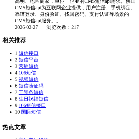
高明、地区商家，单位，企业的CMS短信api需求。佛山
CMS短信api为互联网企业提供，用户注册、手机绑定、
靠谱登录、身份验证、找回密码、支付认证等场景的
CMS短信api服务。。
2026-02-27
浏览次数：217
相关推荐
1
短信接口
2
短信平台
3
营销短信
4
106短信
5
视频短信
6
短信验证码
7
工资条短信
8
生日祝福短信
9
106短信接口
10
国际短信
热点文章