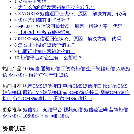
1
立秋养生短信
2
为什么你的群发营销短信没有转化？
3
E:WORDS短信返回值状态、原因、解决方案、代码
4
短信营销都有哪些技巧？
5
MO.0011短信返回值状态、原因、解决方案、代码
6
【2026】中秋节放假通知
7
0FD:004短信返回值状态、原因、解决方案、代码
8
怎么才能做好短信营销呢？
9
电商行业短信营销怎么做？
10
短信平台对企业有什么帮助？
热门产品
106短信
通知短信
工资条短信
生日祝福短信
入职短
信
企业短信
语音短信
营销短信
热门推荐
地产CMS短信接口
电商CMS短信接口
快消品CMS
短信接口
服饰CMS短信接口
appCMS短信接口
网站CMS短信
接口
行业CMS短信接口
手游CMS短信接口
更多推荐
短信接口
短信平台
视频短信
短信验证码
营销短信
企业短信
106短信平台
国际短信
资质认证