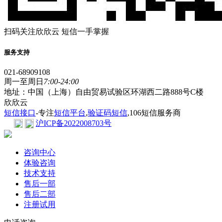
扫码关注欣欣云 短信一手掌握
服务支持
021-68909108
周一至周日
7:00-24:00
地址：中国（上海）自由贸易试验区环湖西二路888号C楼
欣欣云
短信接口
-专注
短信平台
,
验证码短信
,106短信服务商
沪ICP备2022008703号
咨询中心
体验咨询
技术支持
售后一部
售后二部
注册试用