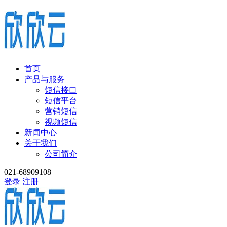
首页
产品与服务
短信接口
短信平台
营销短信
视频短信
新闻中心
关于我们
公司简介
021-68909108
登录
注册