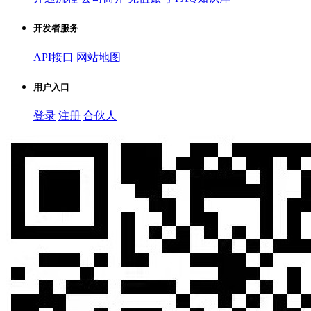
开发者服务
API接口
网站地图
用户入口
登录
注册
合伙人