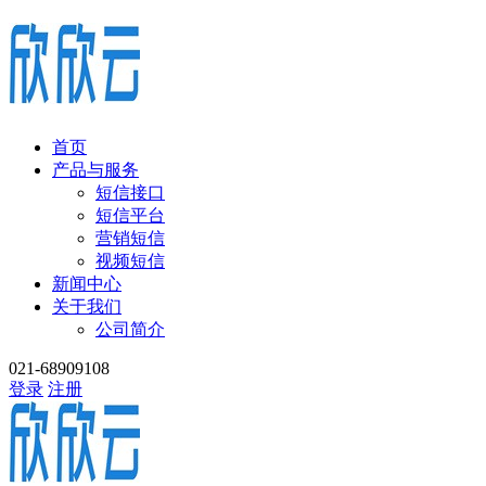
首页
产品与服务
短信接口
短信平台
营销短信
视频短信
新闻中心
关于我们
公司简介
021-68909108
登录
注册