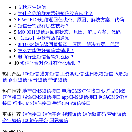
1
立秋养生短信
2
为什么你的群发营销短信没有转化？
3
E:WORDS短信返回值状态、原因、解决方案、代码
4
短信营销都有哪些技巧？
5
MO.0011短信返回值状态、原因、解决方案、代码
6
【2026】中秋节放假通知
7
0FD:004短信返回值状态、原因、解决方案、代码
8
怎么才能做好短信营销呢？
9
电商行业短信营销怎么做？
10
短信平台对企业有什么帮助？
热门产品
106短信
通知短信
工资条短信
生日祝福短信
入职短
信
企业短信
语音短信
营销短信
热门推荐
地产CMS短信接口
电商CMS短信接口
快消品CMS
短信接口
服饰CMS短信接口
appCMS短信接口
网站CMS短信
接口
行业CMS短信接口
手游CMS短信接口
更多推荐
短信接口
短信平台
视频短信
短信验证码
营销短信
企业短信
106短信平台
国际短信