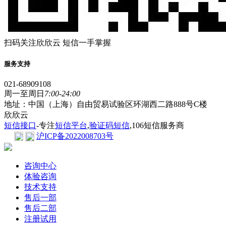
扫码关注欣欣云 短信一手掌握
服务支持
021-68909108
周一至周日
7:00-24:00
地址：中国（上海）自由贸易试验区环湖西二路888号C楼
欣欣云
短信接口
-专注
短信平台
,
验证码短信
,106短信服务商
沪ICP备2022008703号
咨询中心
体验咨询
技术支持
售后一部
售后二部
注册试用