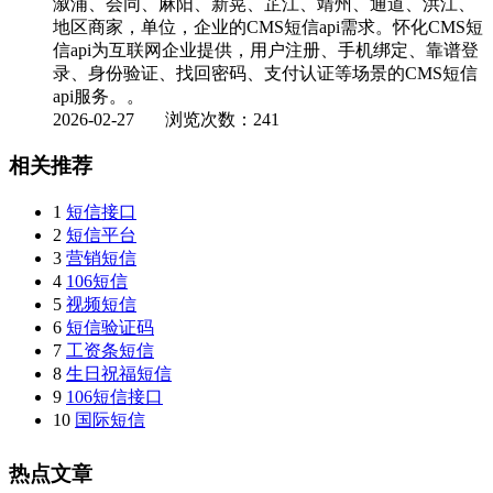
溆浦、会同、麻阳、新晃、芷江、靖州、通道、洪江、
地区商家，单位，企业的CMS短信api需求。怀化CMS短
信api为互联网企业提供，用户注册、手机绑定、靠谱登
录、身份验证、找回密码、支付认证等场景的CMS短信
api服务。。
2026-02-27
浏览次数：241
相关推荐
1
短信接口
2
短信平台
3
营销短信
4
106短信
5
视频短信
6
短信验证码
7
工资条短信
8
生日祝福短信
9
106短信接口
10
国际短信
热点文章