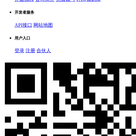
开发者服务
API接口
网站地图
用户入口
登录
注册
合伙人