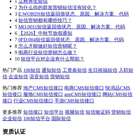
1
立秋养生短信
2
为什么你的群发营销短信没有转化？
3
E:WORDS短信返回值状态、原因、解决方案、代码
4
短信营销都有哪些技巧？
5
MO.0011短信返回值状态、原因、解决方案、代码
6
【2026】中秋节放假通知
7
0FD:004短信返回值状态、原因、解决方案、代码
8
怎么才能做好短信营销呢？
9
电商行业短信营销怎么做？
10
短信平台对企业有什么帮助？
热门产品
106短信
通知短信
工资条短信
生日祝福短信
入职短
信
企业短信
语音短信
营销短信
热门推荐
地产CMS短信接口
电商CMS短信接口
快消品CMS
短信接口
服饰CMS短信接口
appCMS短信接口
网站CMS短信
接口
行业CMS短信接口
手游CMS短信接口
更多推荐
短信接口
短信平台
视频短信
短信验证码
营销短信
企业短信
106短信平台
国际短信
资质认证