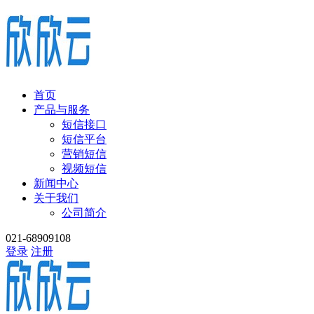
首页
产品与服务
短信接口
短信平台
营销短信
视频短信
新闻中心
关于我们
公司简介
021-68909108
登录
注册