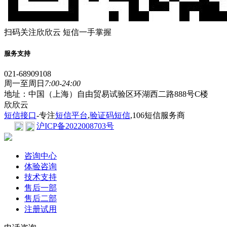
扫码关注欣欣云 短信一手掌握
服务支持
021-68909108
周一至周日
7:00-24:00
地址：中国（上海）自由贸易试验区环湖西二路888号C楼
欣欣云
短信接口
-专注
短信平台
,
验证码短信
,106短信服务商
沪ICP备2022008703号
咨询中心
体验咨询
技术支持
售后一部
售后二部
注册试用