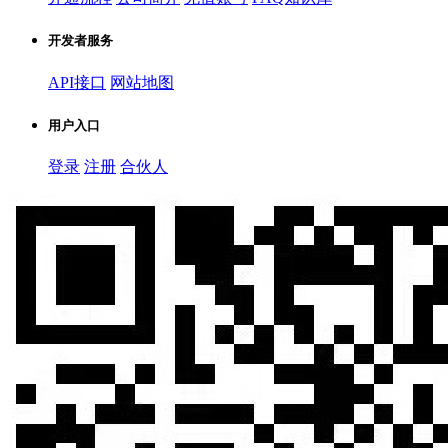
开发者服务
API接口
网站地图
用户入口
登录
注册
合伙人