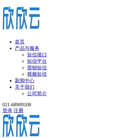
首页
产品与服务
短信接口
短信平台
营销短信
视频短信
新闻中心
关于我们
公司简介
021-68909108
登录
注册