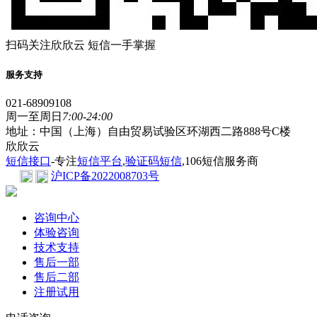
扫码关注欣欣云 短信一手掌握
服务支持
021-68909108
周一至周日
7:00-24:00
地址：中国（上海）自由贸易试验区环湖西二路888号C楼
欣欣云
短信接口
-专注
短信平台
,
验证码短信
,106短信服务商
沪ICP备2022008703号
咨询中心
体验咨询
技术支持
售后一部
售后二部
注册试用