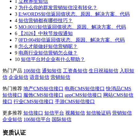
1
立秋养生短信
2
为什么你的群发营销短信没有转化？
3
E:WORDS短信返回值状态、原因、解决方案、代码
4
短信营销都有哪些技巧？
5
MO.0011短信返回值状态、原因、解决方案、代码
6
【2026】中秋节放假通知
7
0FD:004短信返回值状态、原因、解决方案、代码
8
怎么才能做好短信营销呢？
9
电商行业短信营销怎么做？
10
短信平台对企业有什么帮助？
热门产品
106短信
通知短信
工资条短信
生日祝福短信
入职短
信
企业短信
语音短信
营销短信
热门推荐
地产CMS短信接口
电商CMS短信接口
快消品CMS
短信接口
服饰CMS短信接口
appCMS短信接口
网站CMS短信
接口
行业CMS短信接口
手游CMS短信接口
更多推荐
短信接口
短信平台
视频短信
短信验证码
营销短信
企业短信
106短信平台
国际短信
资质认证