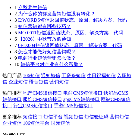
1
立秋养生短信
2
为什么你的群发营销短信没有转化？
3
E:WORDS短信返回值状态、原因、解决方案、代码
4
短信营销都有哪些技巧？
5
MO.0011短信返回值状态、原因、解决方案、代码
6
【2026】中秋节放假通知
7
0FD:004短信返回值状态、原因、解决方案、代码
8
怎么才能做好短信营销呢？
9
电商行业短信营销怎么做？
10
短信平台对企业有什么帮助？
热门产品
106短信
通知短信
工资条短信
生日祝福短信
入职短
信
企业短信
语音短信
营销短信
热门推荐
地产CMS短信接口
电商CMS短信接口
快消品CMS
短信接口
服饰CMS短信接口
appCMS短信接口
网站CMS短信
接口
行业CMS短信接口
手游CMS短信接口
更多推荐
短信接口
短信平台
视频短信
短信验证码
营销短信
企业短信
106短信平台
国际短信