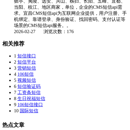
猇亭、夷陵、远安、兴山、秭归、长阳、五峰、宜都、
当阳、枝江、地区商家，单位，企业的CMS短信api需
求。宜昌CMS短信api为互联网企业提供，用户注册、手
机绑定、靠谱登录、身份验证、找回密码、支付认证等
场景的CMS短信api服务。。
2026-02-27
浏览次数：176
相关推荐
1
短信接口
2
短信平台
3
营销短信
4
106短信
5
视频短信
6
短信验证码
7
工资条短信
8
生日祝福短信
9
106短信接口
10
国际短信
热点文章