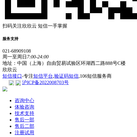
扫码关注欣欣云 短信一手掌握
服务支持
021-68909108
周一至周日
7:00-24:00
地址：中国（上海）自由贸易试验区环湖西二路888号C楼
欣欣云
短信接口
-专注
短信平台
,
验证码短信
,106短信服务商
沪ICP备2022008703号
咨询中心
体验咨询
技术支持
售后一部
售后二部
注册试用