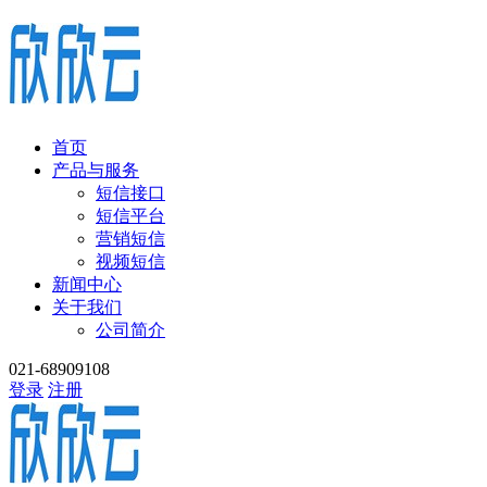
首页
产品与服务
短信接口
短信平台
营销短信
视频短信
新闻中心
关于我们
公司简介
021-68909108
登录
注册