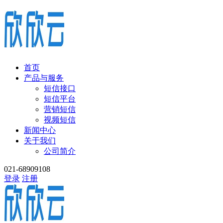
首页
产品与服务
短信接口
短信平台
营销短信
视频短信
新闻中心
关于我们
公司简介
021-68909108
登录
注册