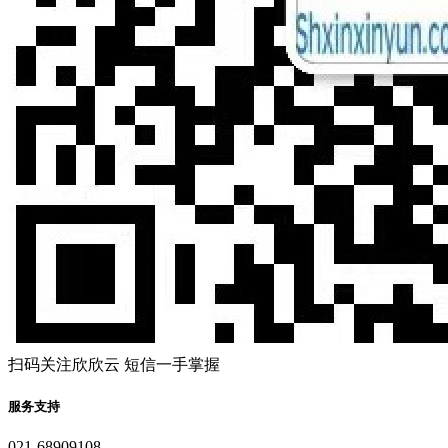
扫码关注欣欣云 短信一手掌握
服务支持
021-68909108