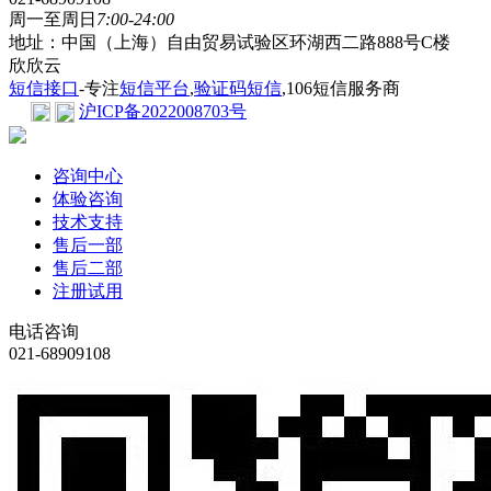
周一至周日
7:00-24:00
地址：中国（上海）自由贸易试验区环湖西二路888号C楼
欣欣云
短信接口
-专注
短信平台
,
验证码短信
,106短信服务商
沪ICP备2022008703号
咨询中心
体验咨询
技术支持
售后一部
售后二部
注册试用
电话咨询
021-68909108