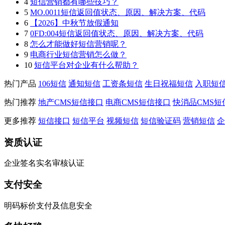
4
短信营销都有哪些技巧？
5
MO.0011短信返回值状态、原因、解决方案、代码
6
【2026】中秋节放假通知
7
0FD:004短信返回值状态、原因、解决方案、代码
8
怎么才能做好短信营销呢？
9
电商行业短信营销怎么做？
10
短信平台对企业有什么帮助？
热门产品
106短信
通知短信
工资条短信
生日祝福短信
入职短
热门推荐
地产CMS短信接口
电商CMS短信接口
快消品CMS短
更多推荐
短信接口
短信平台
视频短信
短信验证码
营销短信
企
资质认证
企业签名实名审核认证
支付安全
明码标价支付及信息安全