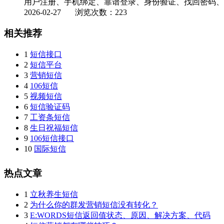
用户注册、手机绑定、靠谱登录、身份验证、找回密码、支
2026-02-27
浏览次数：223
相关推荐
1
短信接口
2
短信平台
3
营销短信
4
106短信
5
视频短信
6
短信验证码
7
工资条短信
8
生日祝福短信
9
106短信接口
10
国际短信
热点文章
1
立秋养生短信
2
为什么你的群发营销短信没有转化？
3
E:WORDS短信返回值状态、原因、解决方案、代码