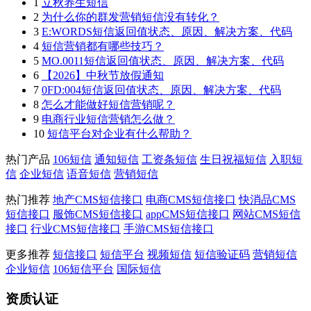
1
立秋养生短信
2
为什么你的群发营销短信没有转化？
3
E:WORDS短信返回值状态、原因、解决方案、代码
4
短信营销都有哪些技巧？
5
MO.0011短信返回值状态、原因、解决方案、代码
6
【2026】中秋节放假通知
7
0FD:004短信返回值状态、原因、解决方案、代码
8
怎么才能做好短信营销呢？
9
电商行业短信营销怎么做？
10
短信平台对企业有什么帮助？
热门产品
106短信
通知短信
工资条短信
生日祝福短信
入职短
信
企业短信
语音短信
营销短信
热门推荐
地产CMS短信接口
电商CMS短信接口
快消品CMS
短信接口
服饰CMS短信接口
appCMS短信接口
网站CMS短信
接口
行业CMS短信接口
手游CMS短信接口
更多推荐
短信接口
短信平台
视频短信
短信验证码
营销短信
企业短信
106短信平台
国际短信
资质认证