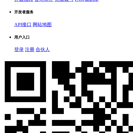
开发者服务
API接口
网站地图
用户入口
登录
注册
合伙人