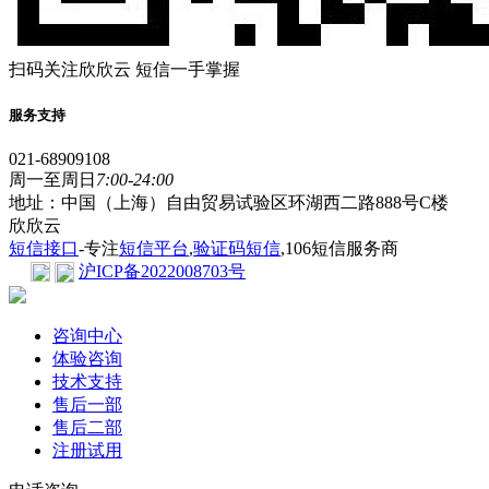
扫码关注欣欣云 短信一手掌握
服务支持
021-68909108
周一至周日
7:00-24:00
地址：中国（上海）自由贸易试验区环湖西二路888号C楼
欣欣云
短信接口
-专注
短信平台
,
验证码短信
,106短信服务商
沪ICP备2022008703号
咨询中心
体验咨询
技术支持
售后一部
售后二部
注册试用