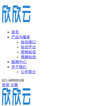
首页
产品与服务
短信接口
短信平台
营销短信
视频短信
新闻中心
关于我们
公司简介
021-68909108
登录
注册