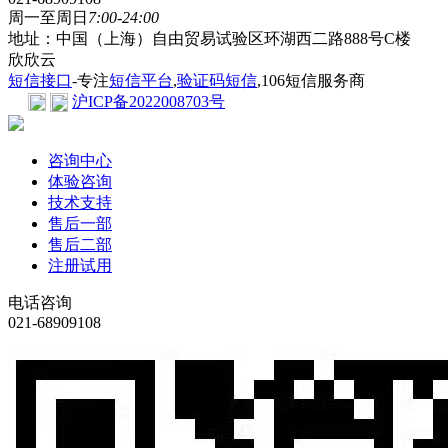
周一至周日
7:00-24:00
地址：中国（上海）自由贸易试验区环湖西二路888号C楼
欣欣云
短信接口
-专注
短信平台
,
验证码短信
,106短信服务商
沪ICP备2022008703号
咨询中心
体验咨询
技术支持
售后一部
售后二部
注册试用
电话咨询
021-68909108