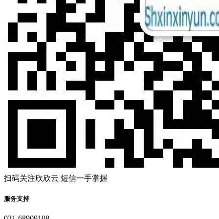
扫码关注欣欣云 短信一手掌握
服务支持
021-68909108