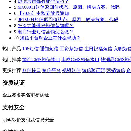
4
短信营销都有哪些技巧？
5
MO.0011短信返回值状态、原因、解决方案、代码
6
【2026】中秋节放假通知
7
0FD:004短信返回值状态、原因、解决方案、代码
8
怎么才能做好短信营销呢？
9
电商行业短信营销怎么做？
10
短信平台对企业有什么帮助？
热门产品
106短信
通知短信
工资条短信
生日祝福短信
入职短
热门推荐
地产CMS短信接口
电商CMS短信接口
快消品CMS短
更多推荐
短信接口
短信平台
视频短信
短信验证码
营销短信
企
资质认证
企业签名实名审核认证
支付安全
明码标价支付及信息安全