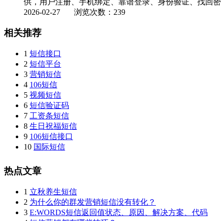
供，用户注册、手机绑定、靠谱登录、身份验证、找回密码
2026-02-27
浏览次数：239
相关推荐
1
短信接口
2
短信平台
3
营销短信
4
106短信
5
视频短信
6
短信验证码
7
工资条短信
8
生日祝福短信
9
106短信接口
10
国际短信
热点文章
1
立秋养生短信
2
为什么你的群发营销短信没有转化？
3
E:WORDS短信返回值状态、原因、解决方案、代码