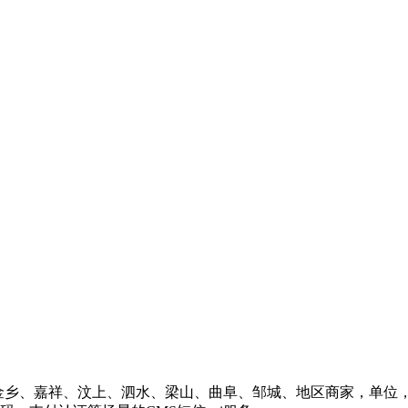
金乡、嘉祥、汶上、泗水、梁山、曲阜、邹城、地区商家，单位，企业