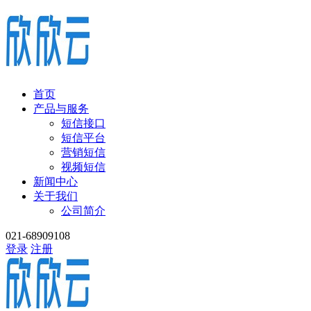
首页
产品与服务
短信接口
短信平台
营销短信
视频短信
新闻中心
关于我们
公司简介
021-68909108
登录
注册