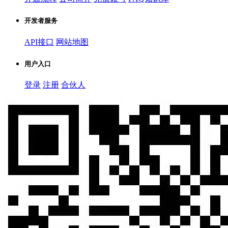
开发者服务
API接口
网站地图
用户入口
登录
注册
合伙人