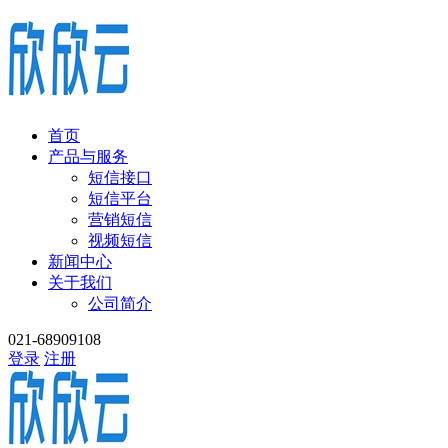
首页
产品与服务
短信接口
短信平台
营销短信
视频短信
新闻中心
关于我们
公司简介
021-68909108
登录
注册