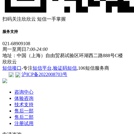
扫码关注欣欣云 短信一手掌握
服务支持
021-68909108
周一至周日
7:00-24:00
地址：中国（上海）自由贸易试验区环湖西二路888号C楼
欣欣云
短信接口
-专注
短信平台
,
验证码短信
,106短信服务商
沪ICP备2022008703号
咨询中心
体验咨询
技术支持
售后一部
售后二部
注册试用