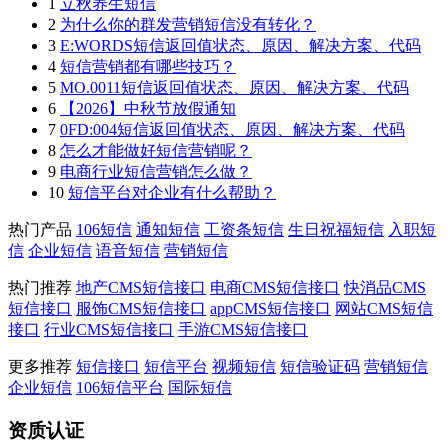
1
立秋养生短信
2
为什么你的群发营销短信没有转化？
3
E:WORDS短信返回值状态、原因、解决方案、代码
4
短信营销都有哪些技巧？
5
MO.0011短信返回值状态、原因、解决方案、代码
6
【2026】中秋节放假通知
7
0FD:004短信返回值状态、原因、解决方案、代码
8
怎么才能做好短信营销呢？
9
电商行业短信营销怎么做？
10
短信平台对企业有什么帮助？
热门产品
106短信
通知短信
工资条短信
生日祝福短信
入职短
信
企业短信
语音短信
营销短信
热门推荐
地产CMS短信接口
电商CMS短信接口
快消品CMS
短信接口
服饰CMS短信接口
appCMS短信接口
网站CMS短信
接口
行业CMS短信接口
手游CMS短信接口
更多推荐
短信接口
短信平台
视频短信
短信验证码
营销短信
企业短信
106短信平台
国际短信
资质认证