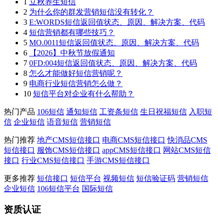
1
立秋养生短信
2
为什么你的群发营销短信没有转化？
3
E:WORDS短信返回值状态、原因、解决方案、代码
4
短信营销都有哪些技巧？
5
MO.0011短信返回值状态、原因、解决方案、代码
6
【2026】中秋节放假通知
7
0FD:004短信返回值状态、原因、解决方案、代码
8
怎么才能做好短信营销呢？
9
电商行业短信营销怎么做？
10
短信平台对企业有什么帮助？
热门产品
106短信
通知短信
工资条短信
生日祝福短信
入职短
信
企业短信
语音短信
营销短信
热门推荐
地产CMS短信接口
电商CMS短信接口
快消品CMS
短信接口
服饰CMS短信接口
appCMS短信接口
网站CMS短信
接口
行业CMS短信接口
手游CMS短信接口
更多推荐
短信接口
短信平台
视频短信
短信验证码
营销短信
企业短信
106短信平台
国际短信
资质认证