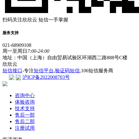
扫码关注欣欣云 短信一手掌握
服务支持
021-68909108
周一至周日
7:00-24:00
地址：中国（上海）自由贸易试验区环湖西二路888号C楼
欣欣云
短信接口
-专注
短信平台
,
验证码短信
,106短信服务商
沪ICP备2022008703号
咨询中心
体验咨询
技术支持
售后一部
售后二部
注册试用