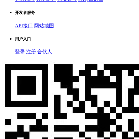
开发者服务
API接口
网站地图
用户入口
登录
注册
合伙人