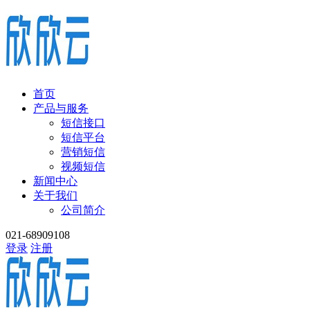
首页
产品与服务
短信接口
短信平台
营销短信
视频短信
新闻中心
关于我们
公司简介
021-68909108
登录
注册