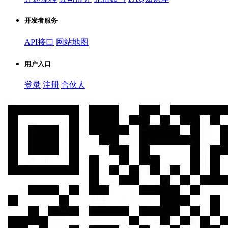
开发者服务
API接口
网站地图
用户入口
登录
注册
合伙人