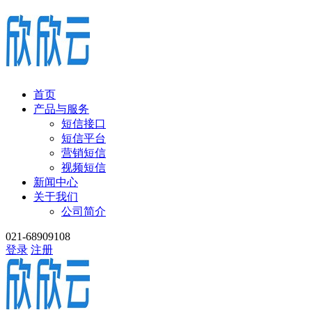
首页
产品与服务
短信接口
短信平台
营销短信
视频短信
新闻中心
关于我们
公司简介
021-68909108
登录
注册