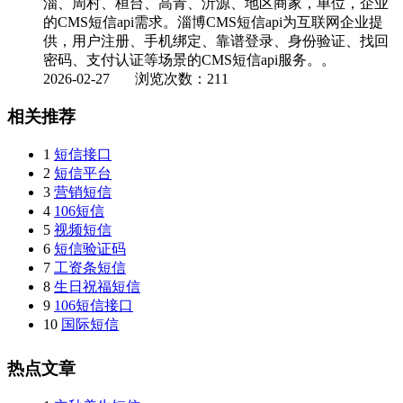
淄、周村、桓台、高青、沂源、地区商家，单位，企业
的CMS短信api需求。淄博CMS短信api为互联网企业提
供，用户注册、手机绑定、靠谱登录、身份验证、找回
密码、支付认证等场景的CMS短信api服务。。
2026-02-27
浏览次数：211
相关推荐
1
短信接口
2
短信平台
3
营销短信
4
106短信
5
视频短信
6
短信验证码
7
工资条短信
8
生日祝福短信
9
106短信接口
10
国际短信
热点文章