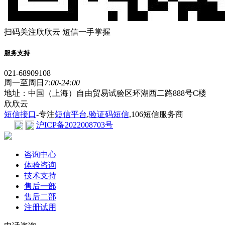
扫码关注欣欣云 短信一手掌握
服务支持
021-68909108
周一至周日
7:00-24:00
地址：中国（上海）自由贸易试验区环湖西二路888号C楼
欣欣云
短信接口
-专注
短信平台
,
验证码短信
,106短信服务商
沪ICP备2022008703号
咨询中心
体验咨询
技术支持
售后一部
售后二部
注册试用