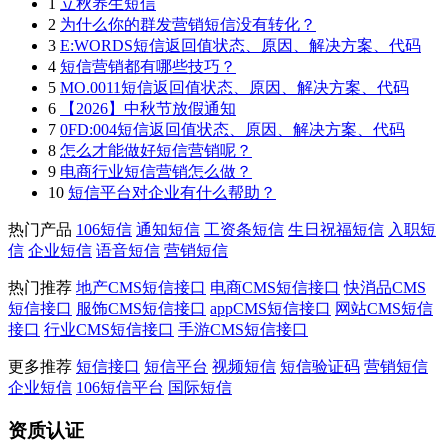
1
立秋养生短信
2
为什么你的群发营销短信没有转化？
3
E:WORDS短信返回值状态、原因、解决方案、代码
4
短信营销都有哪些技巧？
5
MO.0011短信返回值状态、原因、解决方案、代码
6
【2026】中秋节放假通知
7
0FD:004短信返回值状态、原因、解决方案、代码
8
怎么才能做好短信营销呢？
9
电商行业短信营销怎么做？
10
短信平台对企业有什么帮助？
热门产品
106短信
通知短信
工资条短信
生日祝福短信
入职短
信
企业短信
语音短信
营销短信
热门推荐
地产CMS短信接口
电商CMS短信接口
快消品CMS
短信接口
服饰CMS短信接口
appCMS短信接口
网站CMS短信
接口
行业CMS短信接口
手游CMS短信接口
更多推荐
短信接口
短信平台
视频短信
短信验证码
营销短信
企业短信
106短信平台
国际短信
资质认证