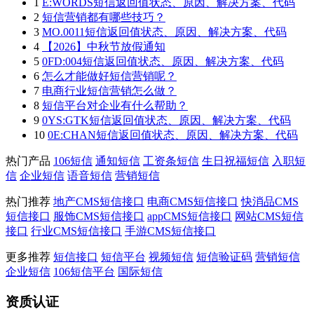
1
E:WORDS短信返回值状态、原因、解决方案、代码
2
短信营销都有哪些技巧？
3
MO.0011短信返回值状态、原因、解决方案、代码
4
【2026】中秋节放假通知
5
0FD:004短信返回值状态、原因、解决方案、代码
6
怎么才能做好短信营销呢？
7
电商行业短信营销怎么做？
8
短信平台对企业有什么帮助？
9
0YS:GTK短信返回值状态、原因、解决方案、代码
10
0E:CHAN短信返回值状态、原因、解决方案、代码
热门产品
106短信
通知短信
工资条短信
生日祝福短信
入职短
信
企业短信
语音短信
营销短信
热门推荐
地产CMS短信接口
电商CMS短信接口
快消品CMS
短信接口
服饰CMS短信接口
appCMS短信接口
网站CMS短信
接口
行业CMS短信接口
手游CMS短信接口
更多推荐
短信接口
短信平台
视频短信
短信验证码
营销短信
企业短信
106短信平台
国际短信
资质认证