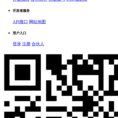
开发者服务
API接口
网站地图
用户入口
登录
注册
合伙人