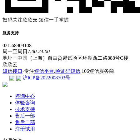
扫码关注欣欣云 短信一手掌握
服务支持
021-68909108
周一至周日
7:00-24:00
地址：中国（上海）自由贸易试验区环湖西二路888号C楼
欣欣云
短信接口
-专注
短信平台
,
验证码短信
,106短信服务商
沪ICP备2022008703号
咨询中心
体验咨询
技术支持
售后一部
售后二部
注册试用