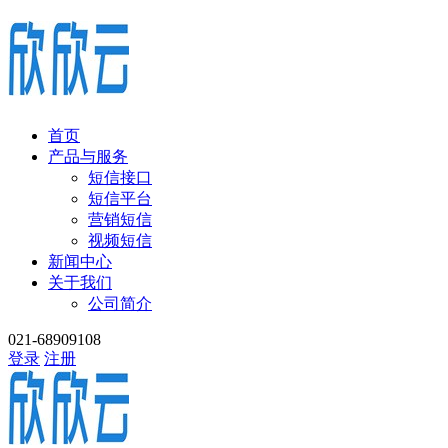
首页
产品与服务
短信接口
短信平台
营销短信
视频短信
新闻中心
关于我们
公司简介
021-68909108
登录
注册