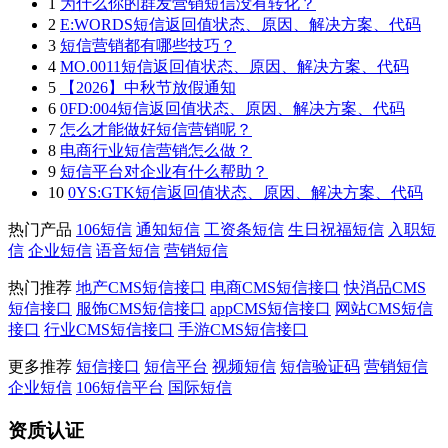
1
为什么你的群发营销短信没有转化？
2
E:WORDS短信返回值状态、原因、解决方案、代码
3
短信营销都有哪些技巧？
4
MO.0011短信返回值状态、原因、解决方案、代码
5
【2026】中秋节放假通知
6
0FD:004短信返回值状态、原因、解决方案、代码
7
怎么才能做好短信营销呢？
8
电商行业短信营销怎么做？
9
短信平台对企业有什么帮助？
10
0YS:GTK短信返回值状态、原因、解决方案、代码
热门产品
106短信
通知短信
工资条短信
生日祝福短信
入职短
信
企业短信
语音短信
营销短信
热门推荐
地产CMS短信接口
电商CMS短信接口
快消品CMS
短信接口
服饰CMS短信接口
appCMS短信接口
网站CMS短信
接口
行业CMS短信接口
手游CMS短信接口
更多推荐
短信接口
短信平台
视频短信
短信验证码
营销短信
企业短信
106短信平台
国际短信
资质认证