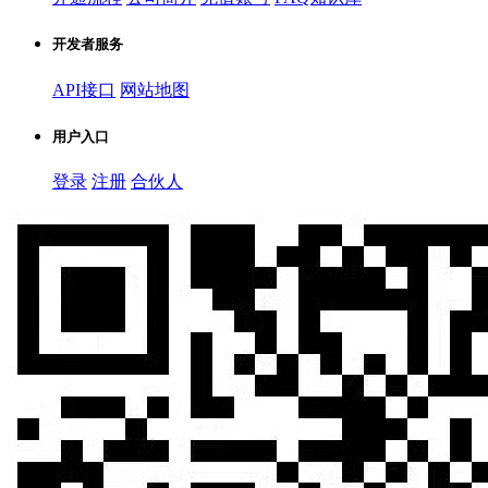
开发者服务
API接口
网站地图
用户入口
登录
注册
合伙人