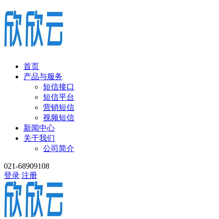
首页
产品与服务
短信接口
短信平台
营销短信
视频短信
新闻中心
关于我们
公司简介
021-68909108
登录
注册