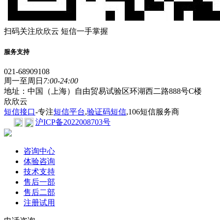
扫码关注欣欣云 短信一手掌握
服务支持
021-68909108
周一至周日
7:00-24:00
地址：中国（上海）自由贸易试验区环湖西二路888号C楼
欣欣云
短信接口
-专注
短信平台
,
验证码短信
,106短信服务商
沪ICP备2022008703号
咨询中心
体验咨询
技术支持
售后一部
售后二部
注册试用