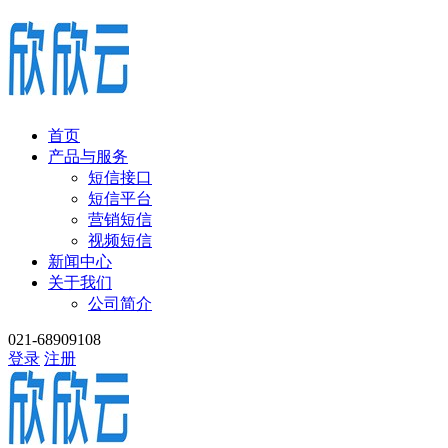
首页
产品与服务
短信接口
短信平台
营销短信
视频短信
新闻中心
关于我们
公司简介
021-68909108
登录
注册