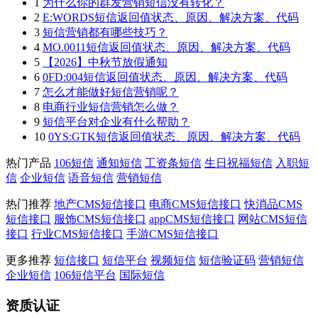
1
为什么你的群发营销短信没有转化？
2
E:WORDS短信返回值状态、原因、解决方案、代码
3
短信营销都有哪些技巧？
4
MO.0011短信返回值状态、原因、解决方案、代码
5
【2026】中秋节放假通知
6
0FD:004短信返回值状态、原因、解决方案、代码
7
怎么才能做好短信营销呢？
8
电商行业短信营销怎么做？
9
短信平台对企业有什么帮助？
10
0YS:GTK短信返回值状态、原因、解决方案、代码
热门产品
106短信
通知短信
工资条短信
生日祝福短信
入职短
信
企业短信
语音短信
营销短信
热门推荐
地产CMS短信接口
电商CMS短信接口
快消品CMS
短信接口
服饰CMS短信接口
appCMS短信接口
网站CMS短信
接口
行业CMS短信接口
手游CMS短信接口
更多推荐
短信接口
短信平台
视频短信
短信验证码
营销短信
企业短信
106短信平台
国际短信
资质认证