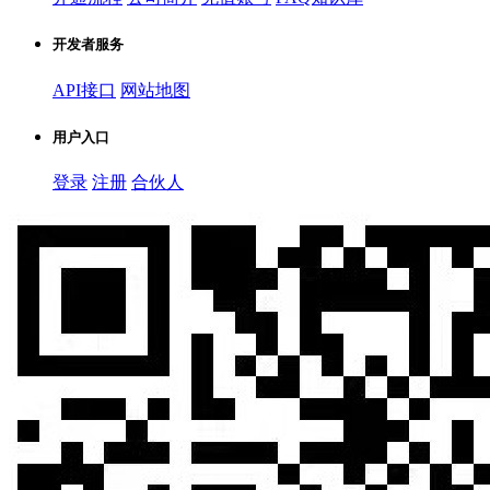
开发者服务
API接口
网站地图
用户入口
登录
注册
合伙人