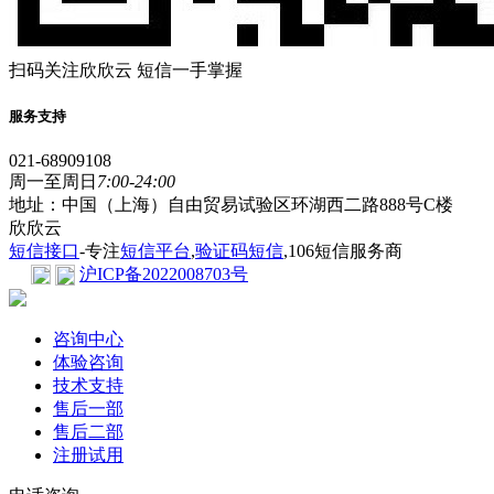
扫码关注欣欣云 短信一手掌握
服务支持
021-68909108
周一至周日
7:00-24:00
地址：中国（上海）自由贸易试验区环湖西二路888号C楼
欣欣云
短信接口
-专注
短信平台
,
验证码短信
,106短信服务商
沪ICP备2022008703号
咨询中心
体验咨询
技术支持
售后一部
售后二部
注册试用