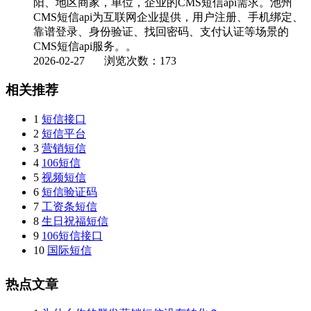
阳、地区商家，单位，企业的CMS短信api需求。池州
CMS短信api为互联网企业提供，用户注册、手机绑定、
靠谱登录、身份验证、找回密码、支付认证等场景的
CMS短信api服务。。
2026-02-27
浏览次数：173
相关推荐
1
短信接口
2
短信平台
3
营销短信
4
106短信
5
视频短信
6
短信验证码
7
工资条短信
8
生日祝福短信
9
106短信接口
10
国际短信
热点文章