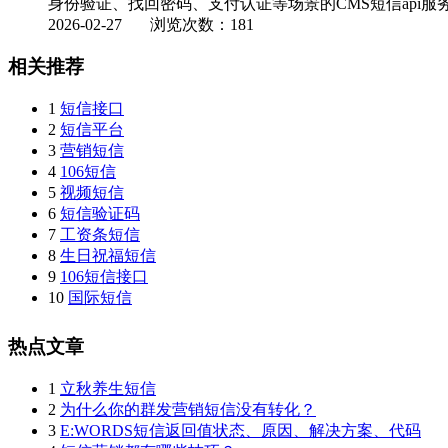
身份验证、找回密码、支付认证等场景的CMS短信api服
2026-02-27
浏览次数：181
相关推荐
1
短信接口
2
短信平台
3
营销短信
4
106短信
5
视频短信
6
短信验证码
7
工资条短信
8
生日祝福短信
9
106短信接口
10
国际短信
热点文章
1
立秋养生短信
2
为什么你的群发营销短信没有转化？
3
E:WORDS短信返回值状态、原因、解决方案、代码