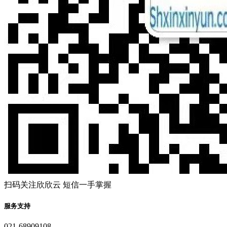
扫码关注欣欣云 短信一手掌握
服务支持
021-68909108