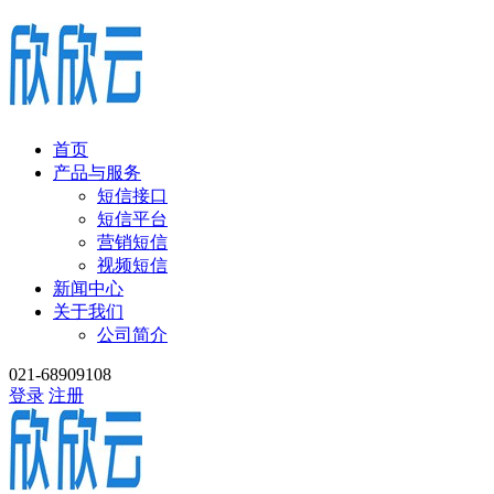
首页
产品与服务
短信接口
短信平台
营销短信
视频短信
新闻中心
关于我们
公司简介
021-68909108
登录
注册