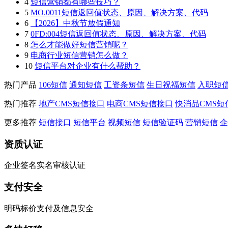
4
短信营销都有哪些技巧？
5
MO.0011短信返回值状态、原因、解决方案、代码
6
【2026】中秋节放假通知
7
0FD:004短信返回值状态、原因、解决方案、代码
8
怎么才能做好短信营销呢？
9
电商行业短信营销怎么做？
10
短信平台对企业有什么帮助？
热门产品
106短信
通知短信
工资条短信
生日祝福短信
入职短
热门推荐
地产CMS短信接口
电商CMS短信接口
快消品CMS短
更多推荐
短信接口
短信平台
视频短信
短信验证码
营销短信
企
资质认证
企业签名实名审核认证
支付安全
明码标价支付及信息安全