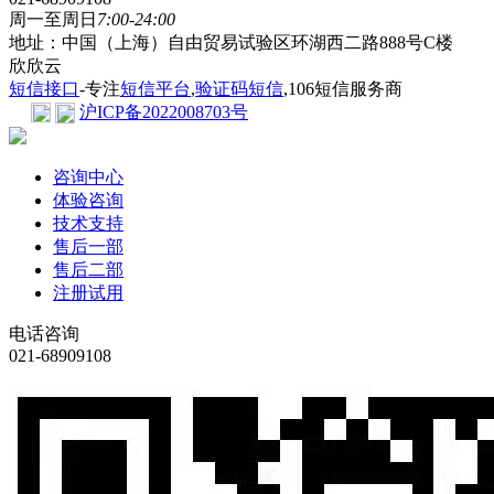
周一至周日
7:00-24:00
地址：中国（上海）自由贸易试验区环湖西二路888号C楼
欣欣云
短信接口
-专注
短信平台
,
验证码短信
,106短信服务商
沪ICP备2022008703号
咨询中心
体验咨询
技术支持
售后一部
售后二部
注册试用
电话咨询
021-68909108