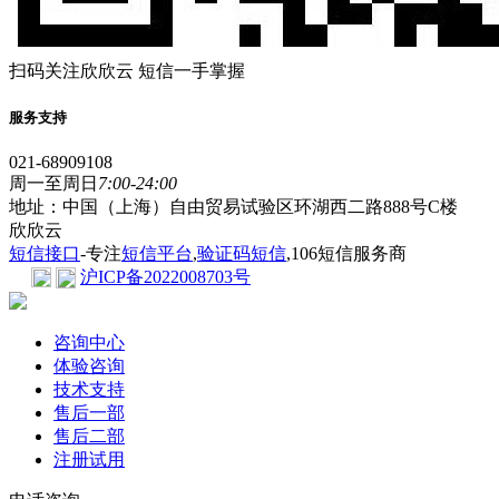
扫码关注欣欣云 短信一手掌握
服务支持
021-68909108
周一至周日
7:00-24:00
地址：中国（上海）自由贸易试验区环湖西二路888号C楼
欣欣云
短信接口
-专注
短信平台
,
验证码短信
,106短信服务商
沪ICP备2022008703号
咨询中心
体验咨询
技术支持
售后一部
售后二部
注册试用