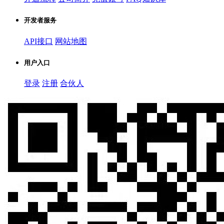
开发者服务
API接口
网站地图
用户入口
登录
注册
合伙人