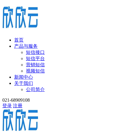
首页
产品与服务
短信接口
短信平台
营销短信
视频短信
新闻中心
关于我们
公司简介
021-68909108
登录
注册