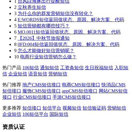
1
台风白海豚出行提醒短信
2
立秋养生短信
3
为什么你的群发营销短信没有转化？
4
E:WORDS短信返回值状态、原因、解决方案、代码
5
短信营销都有哪些技巧？
6
MO.0011短信返回值状态、原因、解决方案、代码
7
【2026】中秋节放假通知
8
0FD:004短信返回值状态、原因、解决方案、代码
9
怎么才能做好短信营销呢？
10
电商行业短信营销怎么做？
热门产品
106短信
通知短信
工资条短信
生日祝福短信
入职短
信
企业短信
语音短信
营销短信
热门推荐
地产CMS短信接口
电商CMS短信接口
快消品CMS
短信接口
服饰CMS短信接口
appCMS短信接口
网站CMS短信
接口
行业CMS短信接口
手游CMS短信接口
更多推荐
短信接口
短信平台
视频短信
短信验证码
营销短信
企业短信
106短信平台
国际短信
资质认证