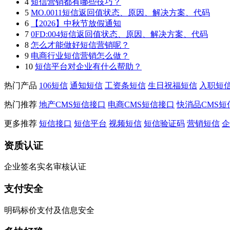
4
短信营销都有哪些技巧？
5
MO.0011短信返回值状态、原因、解决方案、代码
6
【2026】中秋节放假通知
7
0FD:004短信返回值状态、原因、解决方案、代码
8
怎么才能做好短信营销呢？
9
电商行业短信营销怎么做？
10
短信平台对企业有什么帮助？
热门产品
106短信
通知短信
工资条短信
生日祝福短信
入职短
热门推荐
地产CMS短信接口
电商CMS短信接口
快消品CMS短
更多推荐
短信接口
短信平台
视频短信
短信验证码
营销短信
企
资质认证
企业签名实名审核认证
支付安全
明码标价支付及信息安全