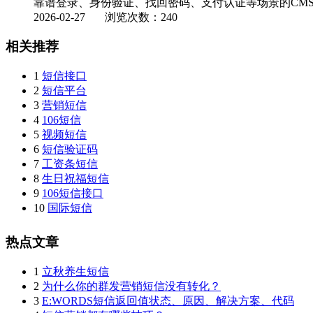
靠谱登录、身份验证、找回密码、支付认证等场景的CMS短
2026-02-27
浏览次数：240
相关推荐
1
短信接口
2
短信平台
3
营销短信
4
106短信
5
视频短信
6
短信验证码
7
工资条短信
8
生日祝福短信
9
106短信接口
10
国际短信
热点文章
1
立秋养生短信
2
为什么你的群发营销短信没有转化？
3
E:WORDS短信返回值状态、原因、解决方案、代码