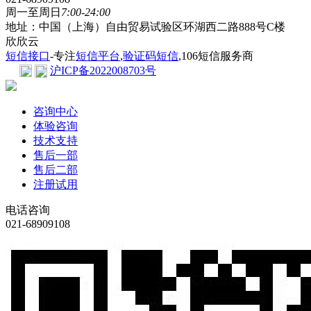
周一至周日
7:00-24:00
地址：中国（上海）自由贸易试验区环湖西二路888号C楼
欣欣云
短信接口
-专注
短信平台
,
验证码短信
,106短信服务商
沪ICP备2022008703号
咨询中心
体验咨询
技术支持
售后一部
售后二部
注册试用
电话咨询
021-68909108