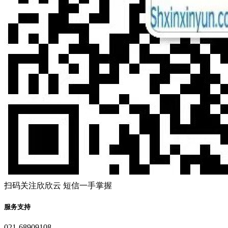
扫码关注欣欣云 短信一手掌握
服务支持
021-68909108