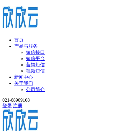
首页
产品与服务
短信接口
短信平台
营销短信
视频短信
新闻中心
关于我们
公司简介
021-68909108
登录
注册