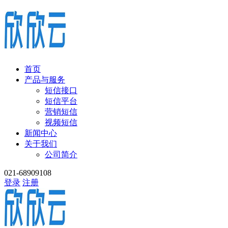
首页
产品与服务
短信接口
短信平台
营销短信
视频短信
新闻中心
关于我们
公司简介
021-68909108
登录
注册