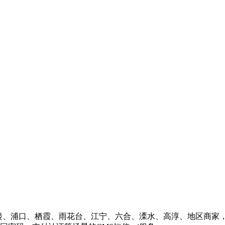
楼、浦口、栖霞、雨花台、江宁、六合、溧水、高淳、地区商家，单位