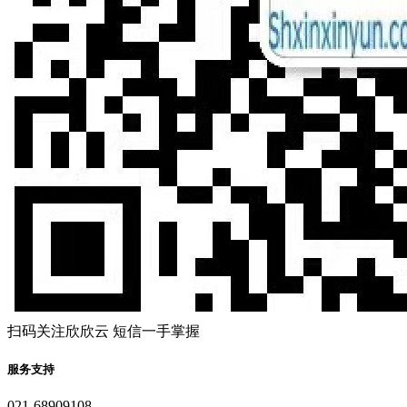
扫码关注欣欣云 短信一手掌握
服务支持
021-68909108