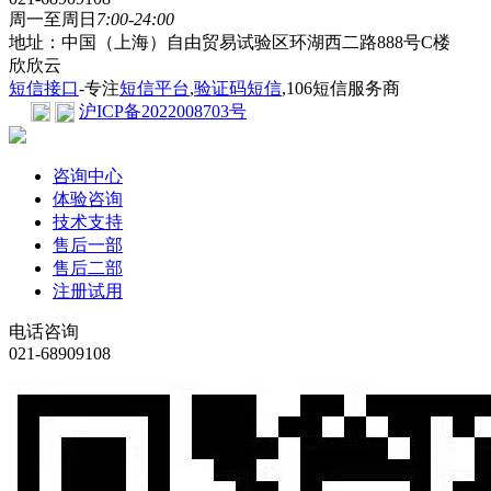
周一至周日
7:00-24:00
地址：中国（上海）自由贸易试验区环湖西二路888号C楼
欣欣云
短信接口
-专注
短信平台
,
验证码短信
,106短信服务商
沪ICP备2022008703号
咨询中心
体验咨询
技术支持
售后一部
售后二部
注册试用
电话咨询
021-68909108