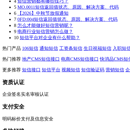
4
短信营销都有哪些技巧？
5
MO.0011短信返回值状态、原因、解决方案、代码
6
【2026】中秋节放假通知
7
0FD:004短信返回值状态、原因、解决方案、代码
8
怎么才能做好短信营销呢？
9
电商行业短信营销怎么做？
10
短信平台对企业有什么帮助？
热门产品
106短信
通知短信
工资条短信
生日祝福短信
入职短
热门推荐
地产CMS短信接口
电商CMS短信接口
快消品CMS短
更多推荐
短信接口
短信平台
视频短信
短信验证码
营销短信
企
资质认证
企业签名实名审核认证
支付安全
明码标价支付及信息安全