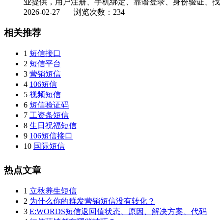
业提供，用户注册、手机绑定、靠谱登录、身份验证、找回
2026-02-27
浏览次数：234
相关推荐
1
短信接口
2
短信平台
3
营销短信
4
106短信
5
视频短信
6
短信验证码
7
工资条短信
8
生日祝福短信
9
106短信接口
10
国际短信
热点文章
1
立秋养生短信
2
为什么你的群发营销短信没有转化？
3
E:WORDS短信返回值状态、原因、解决方案、代码