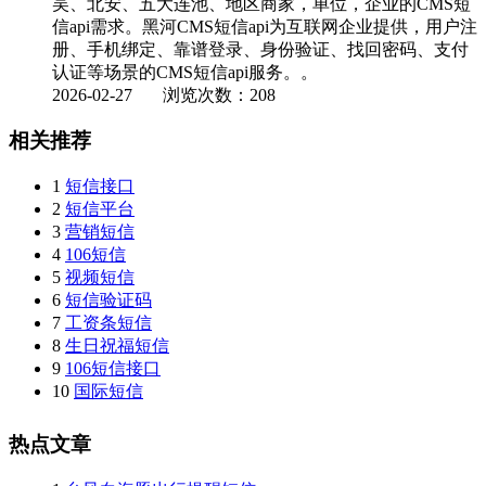
吴、北安、五大连池、地区商家，单位，企业的CMS短
信api需求。黑河CMS短信api为互联网企业提供，用户注
册、手机绑定、靠谱登录、身份验证、找回密码、支付
认证等场景的CMS短信api服务。。
2026-02-27
浏览次数：208
相关推荐
1
短信接口
2
短信平台
3
营销短信
4
106短信
5
视频短信
6
短信验证码
7
工资条短信
8
生日祝福短信
9
106短信接口
10
国际短信
热点文章