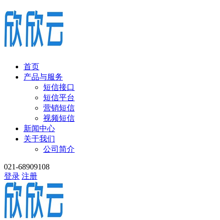
首页
产品与服务
短信接口
短信平台
营销短信
视频短信
新闻中心
关于我们
公司简介
021-68909108
登录
注册