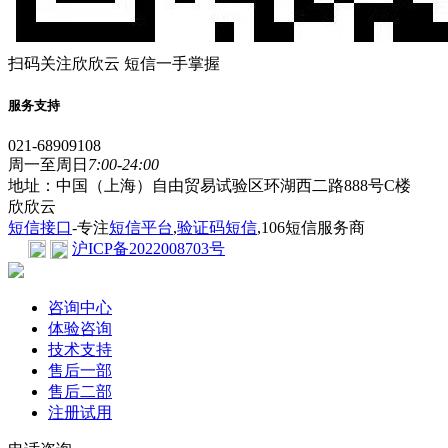
扫码关注欣欣云 短信一手掌握
服务支持
021-68909108
周一至周日
7:00-24:00
地址：中国（上海）自由贸易试验区环湖西二路888号C楼
欣欣云
短信接口
-专注
短信平台
,
验证码短信
,106短信服务商
沪ICP备2022008703号
咨询中心
体验咨询
技术支持
售后一部
售后二部
注册试用