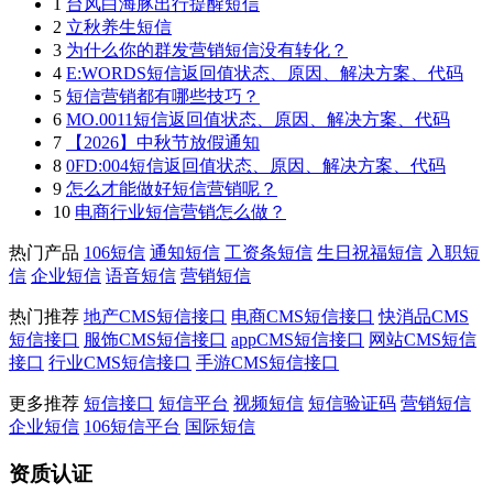
1
台风白海豚出行提醒短信
2
立秋养生短信
3
为什么你的群发营销短信没有转化？
4
E:WORDS短信返回值状态、原因、解决方案、代码
5
短信营销都有哪些技巧？
6
MO.0011短信返回值状态、原因、解决方案、代码
7
【2026】中秋节放假通知
8
0FD:004短信返回值状态、原因、解决方案、代码
9
怎么才能做好短信营销呢？
10
电商行业短信营销怎么做？
热门产品
106短信
通知短信
工资条短信
生日祝福短信
入职短
信
企业短信
语音短信
营销短信
热门推荐
地产CMS短信接口
电商CMS短信接口
快消品CMS
短信接口
服饰CMS短信接口
appCMS短信接口
网站CMS短信
接口
行业CMS短信接口
手游CMS短信接口
更多推荐
短信接口
短信平台
视频短信
短信验证码
营销短信
企业短信
106短信平台
国际短信
资质认证