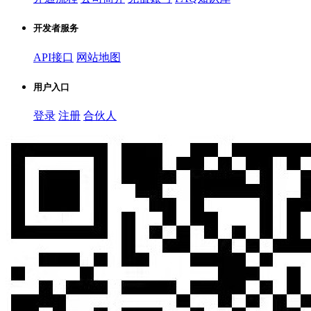
开发者服务
API接口
网站地图
用户入口
登录
注册
合伙人