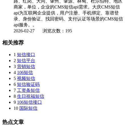
路、红岗、大同、肇州、肇源、林甸、杜尔伯特、地区
商家，单位，企业的CMS短信api需求。大庆CMS短信
api为互联网企业提供，用户注册、手机绑定、靠谱登
录、身份验证、找回密码、支付认证等场景的CMS短信
api服务。。
2026-02-27
浏览次数：195
相关推荐
1
短信接口
2
短信平台
3
营销短信
4
106短信
5
视频短信
6
短信验证码
7
工资条短信
8
生日祝福短信
9
106短信接口
10
国际短信
热点文章