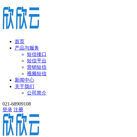
首页
产品与服务
短信接口
短信平台
营销短信
视频短信
新闻中心
关于我们
公司简介
021-68909108
登录
注册