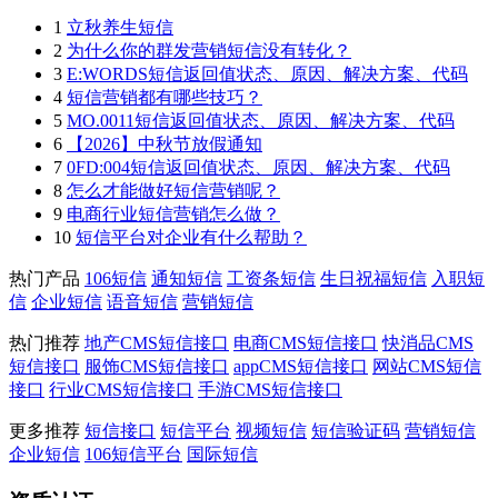
1
立秋养生短信
2
为什么你的群发营销短信没有转化？
3
E:WORDS短信返回值状态、原因、解决方案、代码
4
短信营销都有哪些技巧？
5
MO.0011短信返回值状态、原因、解决方案、代码
6
【2026】中秋节放假通知
7
0FD:004短信返回值状态、原因、解决方案、代码
8
怎么才能做好短信营销呢？
9
电商行业短信营销怎么做？
10
短信平台对企业有什么帮助？
热门产品
106短信
通知短信
工资条短信
生日祝福短信
入职短
信
企业短信
语音短信
营销短信
热门推荐
地产CMS短信接口
电商CMS短信接口
快消品CMS
短信接口
服饰CMS短信接口
appCMS短信接口
网站CMS短信
接口
行业CMS短信接口
手游CMS短信接口
更多推荐
短信接口
短信平台
视频短信
短信验证码
营销短信
企业短信
106短信平台
国际短信