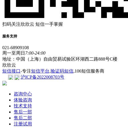
扫码关注欣欣云 短信一手掌握
服务支持
021-68909108
周一至周日
7:00-24:00
地址：中国（上海）自由贸易试验区环湖西二路888号C楼
欣欣云
短信接口
-专注
短信平台
,
验证码短信
,106短信服务商
沪ICP备2022008703号
咨询中心
体验咨询
技术支持
售后一部
售后二部
注册试用